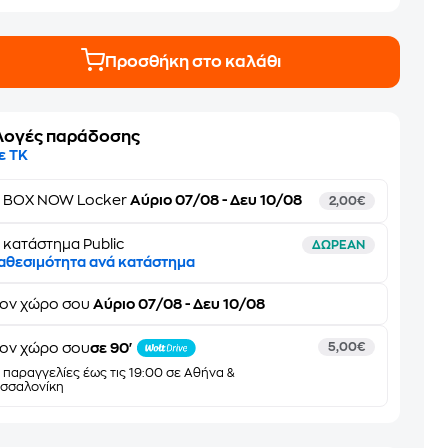
Προσθήκη στο καλάθι
λογές παράδοσης
ε ΤΚ
ε
BOX NOW Locker
Αύριο 07/08 - Δευ 10/08
2,00€
 κατάστημα Public
ΔΩΡΕΑΝ
αθεσιμότητα ανά κατάστημα
τον
χώρο σου
Αύριο 07/08 - Δευ 10/08
ον χώρο σου
σε 90'
5,00€
α παραγγελίες έως τις 19:00 σε Αθήνα &
σσαλονίκη