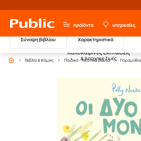
προϊόντα
υπηρεσίες
Σύνοψη βιβλίου
Χαρακτηριστικά
Καλοκαιρινές Εκπτώσεις
& Άπαιχτες Τιμές
Βιβλία & Κόμικς
Παιδικά - Νεανικά βιβλία
Παραμύθια