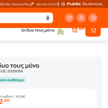
Εξέλιξη παραγγελίας
Service από 20'
12
,99€
Οι δυο τους μόνο
ά
Έλα στον κόσμο
των ηχητικών βιβλίων
δυο τους μόνο
ΚΟΣ:
2025054
εσα Διαθέσιμο
μή εκδότη
: 14,35€
2
,99€