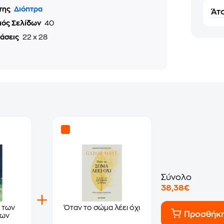
της
Διόπτρα
Άτο
μός Σελίδων
40
τάσεις
22 x 28
Σύνολο
38,38€
 των
Όταν το σώμα λέει όχι
Προσθήκ
των