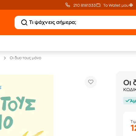
210 8181333
Το Wallet μου
20 € Public επιστροφή
Δωρεάν Μεταφορικ
με Snappi
με Public+ Delivery
Οι δυο τους μόνο
Οι 
ΚΩΔΙ
Άμ
Τι
1