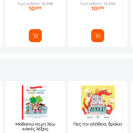
Τιμή εκδότη: 14.39€
Τιμή εκδότη: 14.39€
10
10
,58€
,58€
Μαθαίνω να μη λέω
Πες την αλήθεια, δράκε!
κακές λέξεις