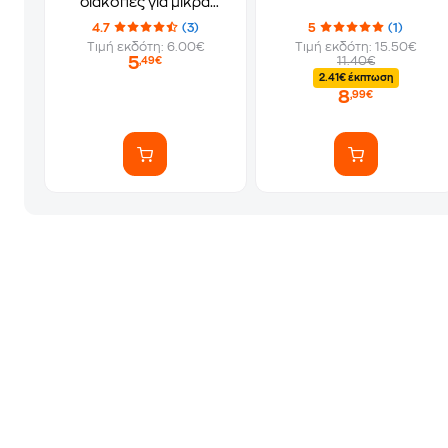
διακοπές για μικρά
παιδιά από 5 ετών
4.7
(3)
5
(1)
Τιμή εκδότη: 6.00€
Τιμή εκδότη: 15.50€
5
11.40€
,49€
2.41€ έκπτωση
8
,99€