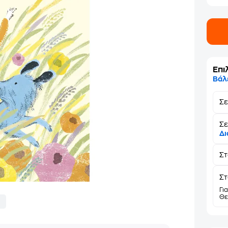
Επι
Βάλ
Σ
Σε
Δι
Σ
Στ
Γι
Θε