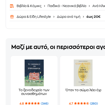
Βιβλία & Κόμικς
Παιδικά - Νεανικά βιβλία
Ανά Ηλι
Δώρα & Είδη Lifestyle
Δώρα ανά τιμή
έως 20€
Μαζί με αυτό, οι περισσότεροι α
Το ξενοδοχείο των
Όταν το σώμα λέει όχι
συναισθημάτων
4.8
(346)
4.7
(260)