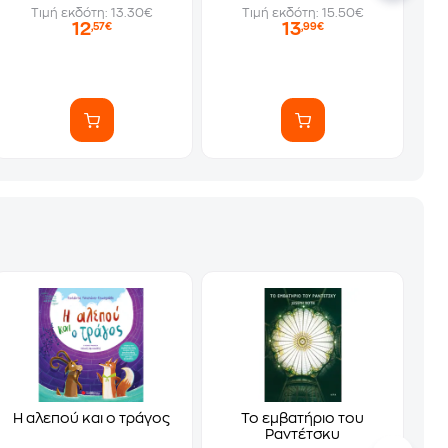
Τιμή εκδότη: 13.30€
Τιμή εκδότη: 15.50€
12
13
,57€
,99€
Η αλεπού και ο τράγος
Το εμβατήριο του
Ραντέτσκυ