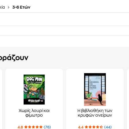
κία
3-6 Ετών
γοράζουν
Χωρίς λουρί και
Η βιβλιοθήκη των
φίμωτρο
κρυφών ονείρων
4.8
(76)
4.4
(44)