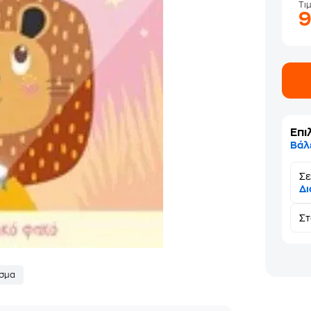
Τι
Επι
Βάλ
Σε
Δι
Σ
σμα