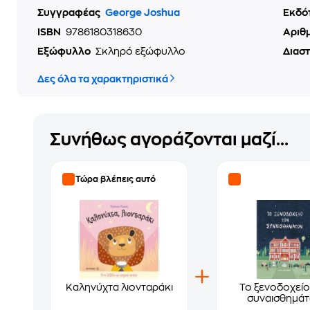
Συγγραφέας
George Joshua
Εκδό
ISBN
9786180318630
Αριθ
Εξώφυλλο
Σκληρό εξώφυλλο
Διασ
Δες όλα τα χαρακτηριστικά
Συνήθως αγοράζονται μαζί...
Τώρα βλέπεις αυτό
Καληνύχτα λιονταράκι
Το ξενοδοχείο
συναισθημά