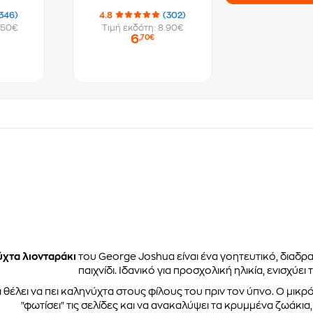
346)
4.8
(302)
.50€
Τιμή εκδότη: 8.90€
6
,70€
χτα λιονταράκι
του George Joshua είναι ένα γοητευτικό, διαδρα
παιχνίδι. Ιδανικό για προσχολική ηλικία, ενισχύε
 θέλει να πει καληνύχτα στους φίλους του πριν τον ύπνο. Ο μικρ
"φωτίσει" τις σελίδες και να ανακαλύψει τα κρυμμένα ζωάκια