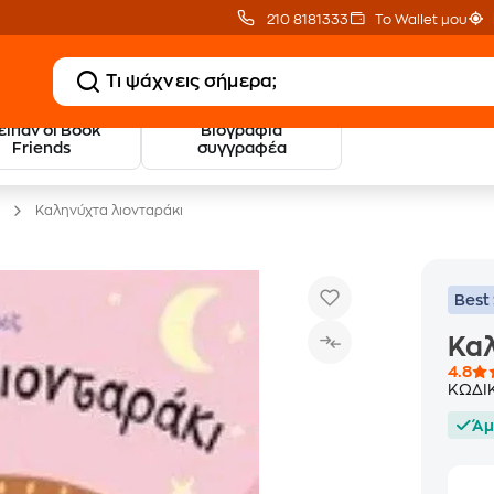
210 8181333
Το Wallet μου
 είπαν οι Book
Βιογραφία
20 € Public επιστροφή
Δωρεάν Μεταφορικ
Friends
συγγραφέα
με Snappi
με Public+ Delivery
Καληνύχτα λιονταράκι
Best 
Καλ
4.8
ΚΩΔΙ
Άμ