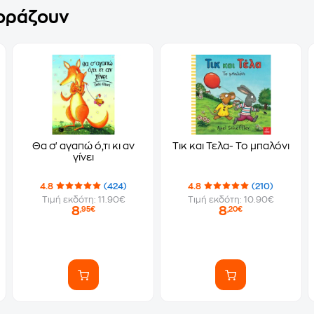
γοράζουν
Θα σ' αγαπώ ό,τι κι αν
Τικ και Τελα- Το μπαλόνι
γίνει
4.8
(424)
4.8
(210)
Τιμή εκδότη: 11.90€
Τιμή εκδότη: 10.90€
8
8
,95€
,20€