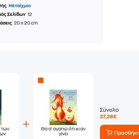
της
Μεταίχμιο
μός Σελίδων
12
τάσεις
20 x 20 cm
Σύνολο
27,28€
 των
Θα σ' αγαπώ ότι κι αν
Προσθήκ
των
γίνει