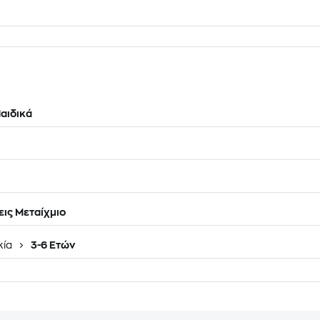
αιδικά
ις Μεταίχμιο
κία
3-6 Ετών