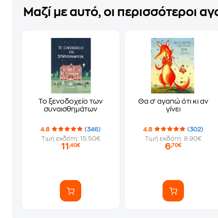
Μαζί με αυτό, οι περισσότεροι α
Το ξενοδοχείο των
Θα σ' αγαπώ ότι κι αν
συναισθημάτων
γίνει
4.8
(346)
4.8
(302)
Τιμή εκδότη: 15.50€
Τιμή εκδότη: 8.90€
11
6
,40€
,70€