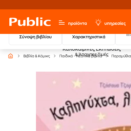
προϊόντα
υπηρεσίες
Τι
Σύνοψη βιβλίου
Χαρακτηριστικά
Καλοκαιρινές Εκπτώσεις
& Άπαιχτες Τιμές
Βιβλία & Κόμικς
Παιδικά - Νεανικά βιβλία
Παραμύθια