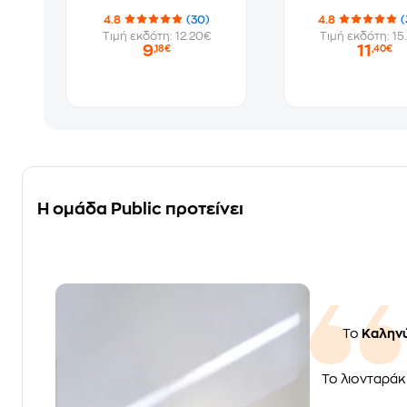
4.8
(30)
4.8
(
Τιμή εκδότη: 12.20€
Τιμή εκδότη: 15
9
11
,18€
,40€
Η ομάδα Public προτείνει
Το
Καληνύ
Το λιονταράκι