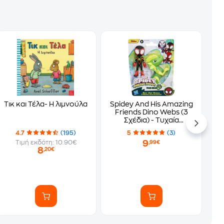
Τικ και Τέλα- Η λιμνούλα
Spidey And His Amazing
Friends Dino Webs (3
Σχέδια) - Τυχαία
Επιλογή Σχεςδίου
4.7
(195)
5
(3)
9
Τιμή εκδότη: 10.90€
,99€
8
,20€