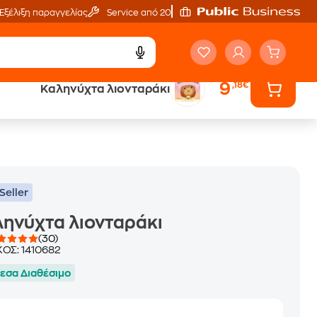
Εξέλιξη παραγγελίας
Service από 20'
9
,18€
Καληνύχτα λιονταράκι
ά
Έλα στον κόσμο
των ηχητικών βιβλίων
Seller
ηνύχτα λιονταράκι
(30)
ΚΟΣ:
1410682
εσα Διαθέσιμο