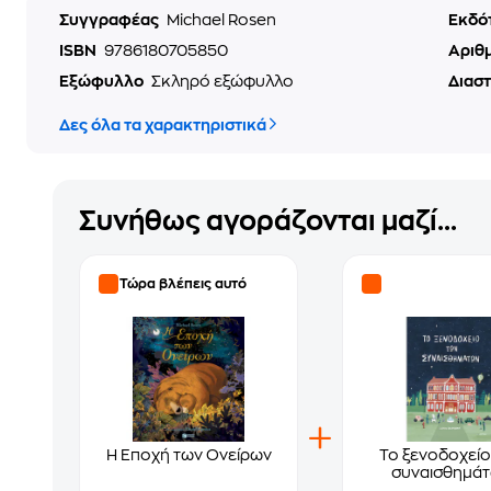
Συγγραφέας
Michael Rosen
Εκδό
ISBN
9786180705850
Αριθ
Εξώφυλλο
Σκληρό εξώφυλλο
Διασ
Δες όλα τα χαρακτηριστικά
Συνήθως αγοράζονται μαζί...
Τώρα βλέπεις αυτό
Η Εποχή των Ονείρων
Το ξενοδοχείο
συναισθημά