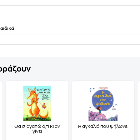
αιδικά
γοράζουν
Θα σ' αγαπώ ό,τι κι αν
Η αγκαλιά που ψήλωνε
γίνει