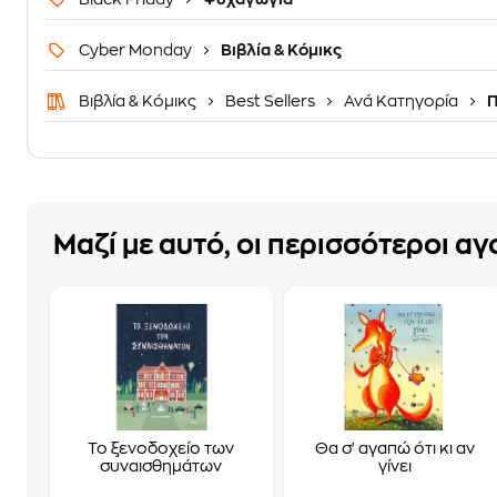
Cyber Monday
Βιβλία & Κόμικς
Βιβλία & Κόμικς
Best Sellers
Ανά Κατηγορία
Π
Μαζί με αυτό, οι περισσότεροι α
Το ξενοδοχείο των
Θα σ' αγαπώ ότι κι αν
συναισθημάτων
γίνει