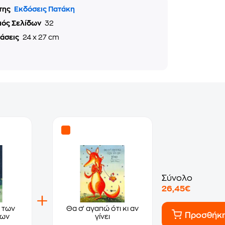
της
Εκδόσεις Πατάκη
μός Σελίδων
32
τάσεις
24 x 27 cm
Σύνολο
26,45€
 των
Θα σ' αγαπώ ότι κι αν
Προσθήκ
των
γίνει