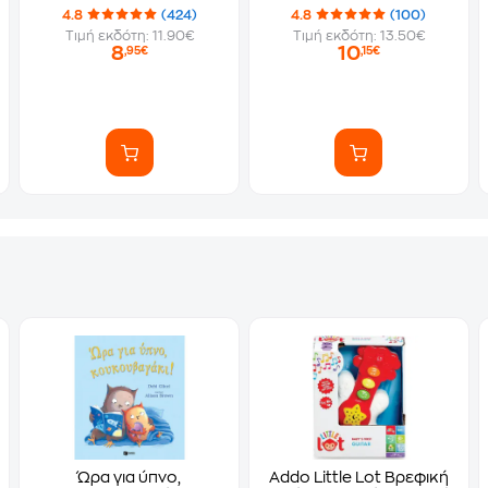
4.8
(424)
4.8
(100)
Τιμή εκδότη: 11.90€
Τιμή εκδότη: 13.50€
8
10
,95€
,15€
Ώρα για ύπνο,
Addo Little Lot Βρεφική