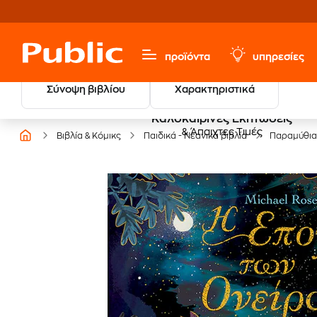
προϊόντα
υπηρεσίες
Σύνοψη βιβλίου
Χαρακτηριστικά
Καλοκαιρινές Εκπτώσεις
& Άπαιχτες Τιμές
Βιβλία & Κόμικς
Παιδικά - Νεανικά βιβλία
Παραμύθια