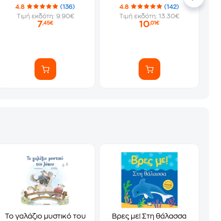
4.8
(136)
4.8
(142)
Τιμή εκδότη: 9.90€
Τιμή εκδότη: 13.30€
7
10
,45€
,01€
Το γαλάζιο μυστικό του
Βρες με! Στη θάλασσα