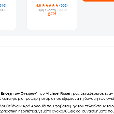
346)
4.8
(302)
.50€
Τιμή εκδότη: 8.90€
6
,70€
 Εποχή των Ονείρων
" του
Michael Rosen
, μας μεταφέρει σε έναν
κειται για μια τρυφερή ιστορία που εξερευνά τη δύναμη των ονε
ουθεί ένα Μικρό Αρκούδι που φοβάται μην του τελειώσουν τα όνε
ρπαστική περιπέτεια, γεμάτη ανακαλύψεις και συναισθήματα που