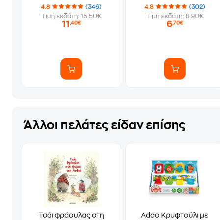
4.8
(346)
4.8
(302)
Τιμή εκδότη: 15.50€
Τιμή εκδότη: 8.90€
11
6
,40€
,70€
Άλλοι πελάτες είδαν επίσης
Τσάι φράουλας στη
Addo Κρυφτούλι με