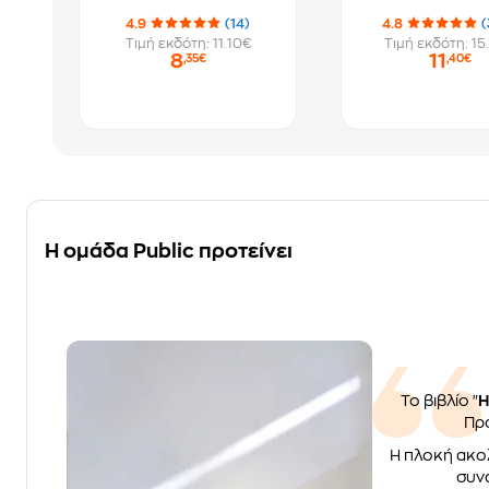
4.9
(14)
4.8
(
Τιμή εκδότη: 11.10€
Τιμή εκδότη: 15
8
11
,35€
,40€
Η ομάδα Public προτείνει
Το βιβλίο "
Η
Πρό
Η πλοκή ακολ
συνα