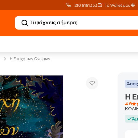
210 8181333
Το Wallet μου
20 € Public επιστροφή
Δωρεάν Μεταφορικ
με Snappi
με Public+ Delivery
Η Εποχή των Ονείρων
Άπαι
Η Ε
4.9
ΚΩΔΙ
Άμ