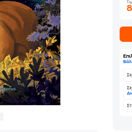
Τι
Επι
Βάλ
Σ
Σε
Δι
Σ