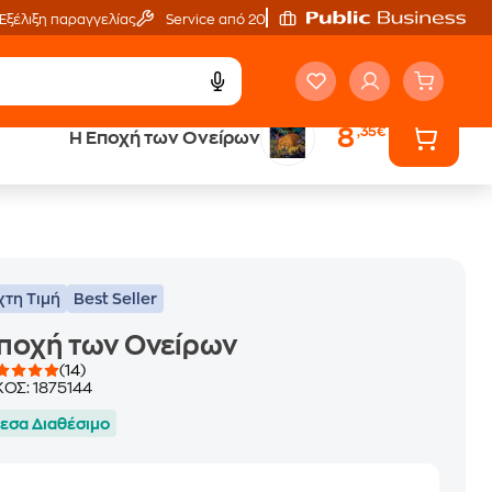
Εξέλιξη παραγγελίας
Service από 20'
8
,35€
Η Εποχή των Ονείρων
ά
Έλα στον κόσμο
των ηχητικών βιβλίων
χτη Τιμή
Best Seller
ποχή των Ονείρων
(14)
ΚΟΣ:
1875144
εσα Διαθέσιμο