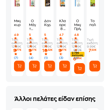
Μικρές
Ο
Δον
Κλασικά
Ο
Το
κυρίες
Μάγος
Κιχώτης
αριστουργήματα
Μικρός
παλαιοπωλε
του
8 -
Πρίγκιπας
Οζ
μυστικός
4.9
5
5
4.7
4.8
κήπος
Τιμή
Τιμή
Τιμή
Τιμή
Τιμή
Τιμή
εκδότη:
εκδότη:
εκδότη:
εκδότη:
εκδότη:
εκδότη:
12.99€
12.99€
13.99€
12.99€
12.99€
9.99€
9
9
10
9
7
9.77€
,77€
,77€
,52€
,77€
,50€
2.78€
έκπτωση
(7)
(4)
(1)
(3)
(4)
6
,99€
Άλλοι πελάτες είδαν επίσης