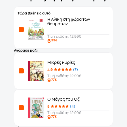
Τώρα βλέπεις αυτό
Η Αλίκη στη χώρα των
θαυμάτων
Τιμή εκδότη: 12.99€
6
,99€
Αγόρασε μαζί
Μικρές κυρίες
4.9
(7)
Τιμή εκδότη: 12.99€
9
,77€
Ο Μάγος του Οζ
5
(4)
Τιμή εκδότη: 12.99€
9
,77€