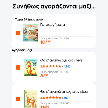
Συνήθως αγοράζονται μαζί...
Τώρα βλέπεις αυτό
Γατουργήματα
Τιμή εκδότη: 14.99€
10
,99€
Αγόρασε μαζί
Θα σ' αγαπώ ό,τι κι αν γίνει
4.8
(424)
Τιμή εκδότη: 11.90€
8
,95€
Θα σ’ αγαπώ όπως κι αν είσαι
4.8
(36)
Τιμή εκδότη: 11.90€
11
,25€