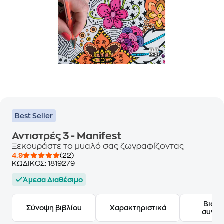
Best Seller
Αντιστρές 3 - Manifest
Ξεκουράστε το μυαλό σας ζωγραφίζοντας
4.9
(22)
ΚΩΔΙΚΟΣ:
1819279
Άμεσα Διαθέσιμο
Βιογ
Σύνοψη βιβλίου
Χαρακτηριστικά
συγγ