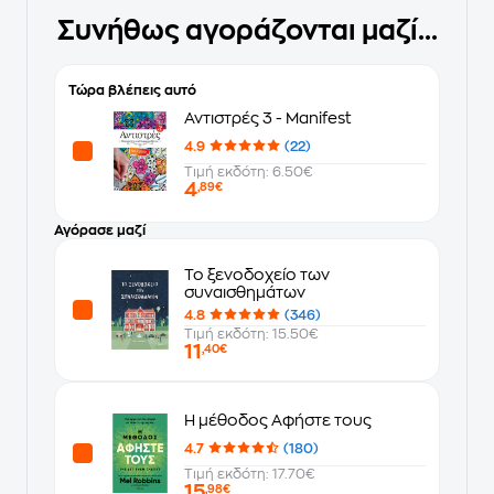
Συνήθως αγοράζονται μαζί...
Τώρα βλέπεις αυτό
Αντιστρές 3 - Manifest
4.9
(22)
Τιμή εκδότη: 6.50€
4
,89€
Αγόρασε μαζί
Το ξενοδοχείο των
συναισθημάτων
4.8
(346)
Τιμή εκδότη: 15.50€
11
,40€
Η μέθοδος Αφήστε τους
4.7
(180)
Τιμή εκδότη: 17.70€
15
,98€