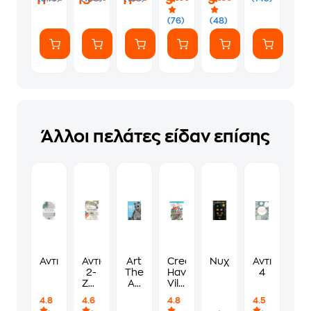
11
15
11
9
9
Comfy
και
Coco
Fine
(76)
(48)
Wyo
2.0
mm
(80
Τεμάχια)
Άλλοι πελάτες είδαν επίσης
Αντιστρές
Αντιστρές
Art
Creative
Νυχτωδίες
Αντιστρές
2-
Therapy:
Haven
4
Ζωικό
An
Village
βασίλειο
Anti-
Charm
4.8
4.6
4.8
4.5
Stress
Coloring