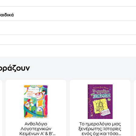
αιδικά
γοράζουν
Ανθολόγιο
Το ημερολόγιο μιας
Λογοτεχνικών
ξενέρωτης: Ιστορίες
Κειμένων Α' & Β'
ενός όχι και τόσο