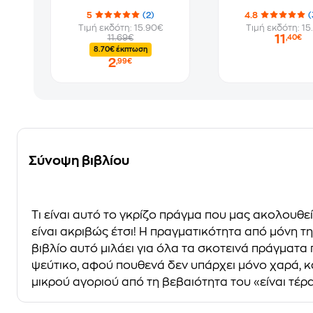
5
(2)
4.8
(
Τιμή εκδότη: 15.90€
Τιμή εκδότη: 15
11
11.69€
,40€
8.70€ έκπτωση
2
,99€
Σύνοψη βιβλίου
Tι είναι αυτό το γκρίζο πράγμα που μας ακολουθεί; 
είναι ακριβώς έτσι! Η πραγματικότητα από μόνη τη
βιβλίο αυτό μιλάει για όλα τα σκοτεινά πράγματα 
ψεύτικο, αφού πουθενά δεν υπάρχει μόνο χαρά, και
μικρού αγοριού από τη βεβαιότητα του «είναι τέρα