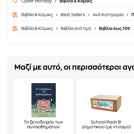
Cyber Monday
Βιβλία & Κόμικς
Βιβλία & Κόμικς
Best Sellers
Ανά Κατηγορία
Π
Βιβλία & Κόμικς
Βιβλία ανά τιμή
Βιβλία έως 10€
Μαζί με αυτό, οι περισσότεροι α
Το ξενοδοχείο των
School Pack Β'
συναισθημάτων
Δημοτικού (με ντύσιμο)