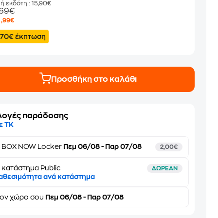
μή εκδότη
: 15,90€
,69€
2
,99€
.70€ έκπτωση
Προσθήκη στο καλάθι
λογές παράδοσης
ε ΤΚ
ε
BOX NOW Locker
Πεμ 06/08 - Παρ 07/08
2,00€
 κατάστημα Public
ΔΩΡΕΑΝ
αθεσιμότητα ανά κατάστημα
τον
χώρο σου
Πεμ 06/08 - Παρ 07/08