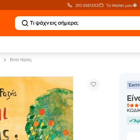
210 8181333
Το Wallet μου
20 € Public επιστροφή
Δωρεάν Μεταφορικ
με Snappi
με Public+ Delivery
Είναι τέρας;
Έκπ
Είν
5
ΚΩΔΙ
Άμ