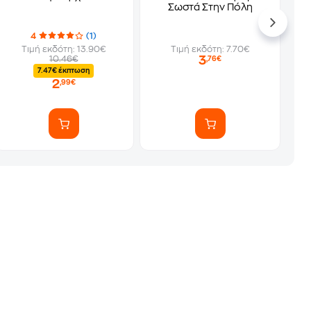
Σωστά Στην Πόλη
4
(1)
Τιμή εκδότη: 13.90€
Τιμή εκδότη: 7.70€
3
10.46€
,76€
7.47€ έκπτωση
2
,99€