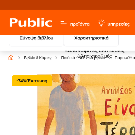
προϊόντα
υπηρεσίες
Σύνοψη βιβλίου
Χαρακτηριστικά
Καλοκαιρινές Εκπτώσεις
& Άπαιχτες Τιμές
Βιβλία & Κόμικς
Παιδικά - Νεανικά βιβλία
Παραμύθια
-74% Έκπτωση