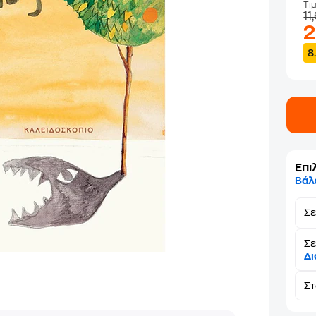
Τι
11
8
Επι
Βάλ
Σ
Σε
Δι
Σ