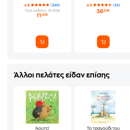
4.8
(346)
4.5
(34)
38
Τιμή εκδότη: 15.50€
,65€
11
,40€
Άλλοι πελάτες είδαν επίσης
Άουτς!
Το τραγούδι του