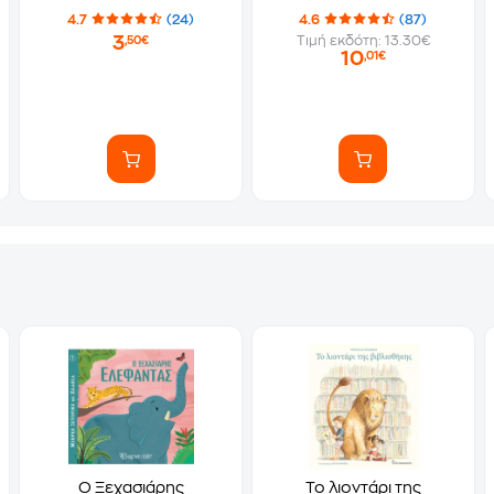
Δημοτικού Τεύχος Α 10-
δημοφιλές πάρτι γκερλ
4.7
(24)
4.6
(87)
0020
3
Τιμή εκδότη: 13.30€
,50€
10
,01€
Ο Ξεχασιάρης
Το λιοντάρι της