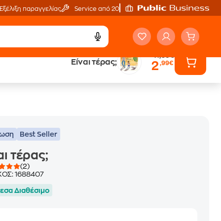
Εξέλιξη παραγγελίας
Service από 20'
11,69€
Είναι τέρας;
2
,99€
ά
Έλα στον κόσμο
των ηχητικών βιβλίων
τωση
Best Seller
αι τέρας;
(2)
ΚΟΣ:
1688407
εσα Διαθέσιμο