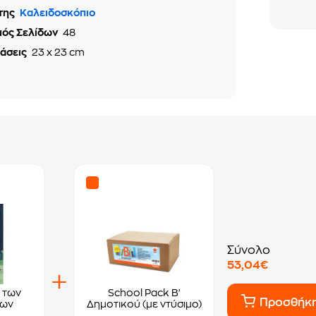
της
Καλειδοσκόπιο
μός Σελίδων
48
τάσεις
23 x 23 cm
Σύνολο
53,04€
 των
School Pack Β'
Προσθήκ
των
Δημοτικού (με ντύσιμο)