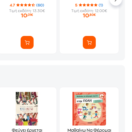
κομψή πριγκίπισσα του
4.7
(60)
5
(1)
πάγου
Τιμή εκδότη: 13.30€
Τιμή εκδότη: 12.00€
10
10
,01€
,80€
Φεύγει έρχεται
Μαθαίνω Να Φέρομαι