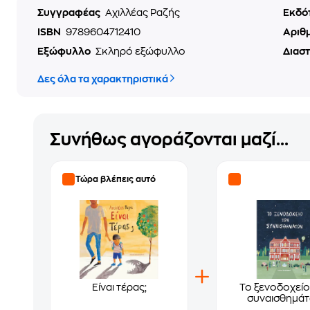
Συγγραφέας
Αχιλλέας Ραζής
Εκδό
ISBN
9789604712410
Αριθ
Εξώφυλλο
Σκληρό εξώφυλλο
Διασ
Δες όλα τα χαρακτηριστικά
Συνήθως αγοράζονται μαζί...
Τώρα βλέπεις αυτό
Είναι τέρας;
Το ξενοδοχείο
συναισθημά