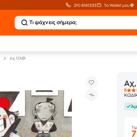
210 8181333
Το Wallet μου
20 € Public επιστροφή
Δωρεάν Μεταφορικ
με Snappi
με Public+ Delivery
Αχ, Όλιβ!
Αχ,
5
ΚΩΔΙ
Άμ
Τι