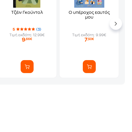
Τζέιν Γκούντολ
Ο υπέροχος εαυτός
μου
5
(3)
Τιμή εκδότη: 12.99€
Τιμή εκδότη: 9.99€
9
7
,66€
,50€