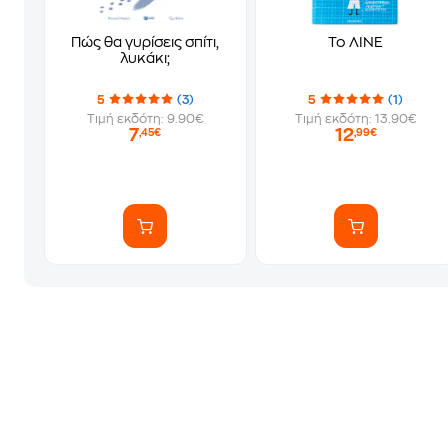
Πώς θα γυρίσεις σπίτι,
Το ΛΙΝΕ
λυκάκι;
5
(3)
5
(1)
Τιμή εκδότη: 9.90€
Τιμή εκδότη: 13.90€
7
12
,45€
,99€