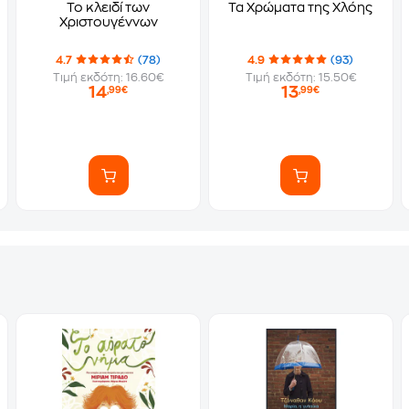
Το κλειδί των
Τα Χρώματα της Χλόης
Χριστουγέννων
4.7
(78)
4.9
(93)
Τιμή εκδότη: 16.60€
Τιμή εκδότη: 15.50€
14
13
,99€
,99€