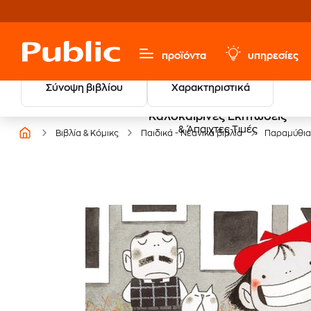
προϊόντα
υπηρεσίες
Σύνοψη βιβλίου
Χαρακτηριστικά
Καλοκαιρινές Εκπτώσεις
& Άπαιχτες Τιμές
Βιβλία & Κόμικς
Παιδικά - Νεανικά βιβλία
Παραμύθια