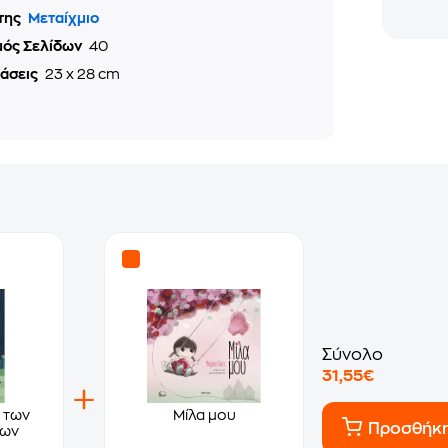
της
Μεταίχμιο
μός Σελίδων
40
τάσεις
23 x 28 cm
Σύνολο
31,55€
 των
Μίλα μου
Προσθήκ
των