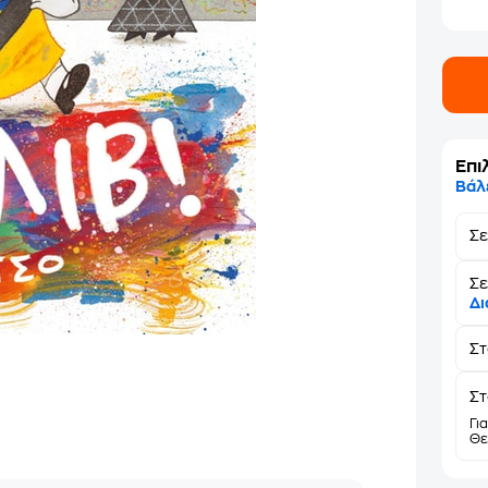
Επι
Βάλ
Σ
Σε
Δι
Σ
Στ
Γι
Θε