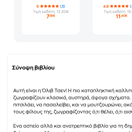
5
(3)
4.8
(
Τιμή εκδότη: 13.30€
Τιμή εκδότη: 15
7
11
,16€
,40€
Σύνοψη βιβλίου
Αυτή είναι η Όλιβ Τσεν! Η πιο καταπληκτική καλλι
ζωγραφίζουν κλασικά, αυστηρά, άψογα σχήματα. Ξ
πιτσιλάει, να πασαλείβει, και να μουτζουρώνει, ακ
τους φίλους της, ζωγραφίζοντας ό,τι θέλει, ό,τι 
Ένα αστείο αλλά και ανατρεπτικό βιβλίο για τη δ