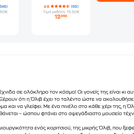
346)
4.6
(65)
.50€
Τιμή εκδότη: 15.50€
12
,99€
τέχνιδα σε ολόκληρο τον κόσμο! Οι γονείς της είναι κι 
έρουν ότι η Όλιβ έχει το ταλέντο ώστε να ακολουθήσει
όμα και να γλείφει. Με ένα πινέλο στο κάθε χέρι της, η
αισθάνεται – ώσπου φτάνει στο αψεγάδιαστο μουσείο τέχ
ημιουργικότητα ενός κοριτσιού, της μικρής Όλιβ, που ξε