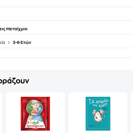
ις Μεταίχμιο
κία
3-6 Ετών
γοράζουν