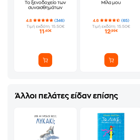
Το ξενοδοχείο των
Μίλα μου
συναισθημάτων
4.8
(346)
4.6
(65)
Τιμή εκδότη: 15.50€
Τιμή εκδότη: 15.50€
11
12
,40€
,99€
Άλλοι πελάτες είδαν επίσης