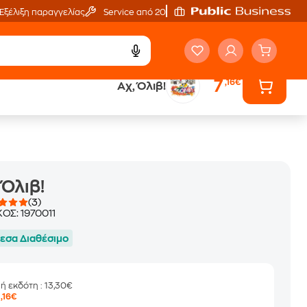
Εξέλιξη παραγγελίας
Service από 20'
7
,16€
Αχ, Όλιβ!
ά
Έλα στον κόσμο
των ηχητικών βιβλίων
 Όλιβ!
(3)
ΚΟΣ:
1970011
εσα Διαθέσιμο
μή εκδότη
: 13,30€
7
,16€