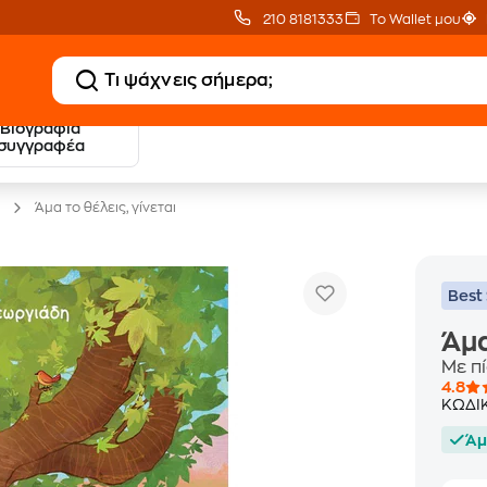
210 8181333
Το Wallet μου
Βιογραφία
20 € Public επιστροφή
Δωρεάν Μεταφορικ
συγγραφέα
με Snappi
με Public+ Delivery
Άμα το θέλεις, γίνεται
Best 
Άμα
Με π
4.8
ΚΩΔΙ
Άμ