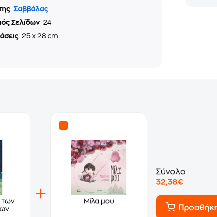
της
Σαββάλας
μός Σελίδων
24
τάσεις
25 x 28 cm
Σύνολο
32,38€
 των
Μίλα μου
Προσθήκ
των