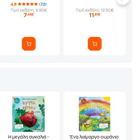
4.8
(72)
Τιμή εκδότη: 9.90€
Τιμή εκδότη: 12.50€
7
11
,45€
,81€
Η μεγάλη αγκαλιά -
Ένα λαίμαργο ουράνιο