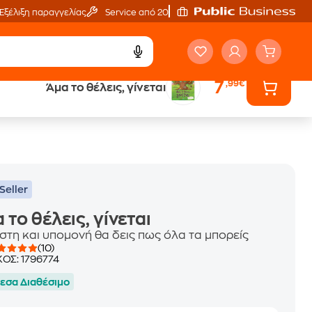
Εξέλιξη παραγγελίας
Service από 20'
7
,99€
Άμα το θέλεις, γίνεται
ά
Έλα στον κόσμο
των ηχητικών βιβλίων
Seller
 το θέλεις, γίνεται
ίστη και υπομονή θα δεις πως όλα τα μπορείς
(10)
ΚΟΣ:
1796774
εσα Διαθέσιμο