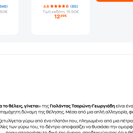
346)
4.6
(65)
.50€
Τιμή εκδότη: 15.50€
12
,99€
 το θέλεις, γίνεται
» της
Γιολάντας Τσορώνη-Γεωργιάδη
είναι έν
αταμάχητη δύναμη της θέλησης. Μέσα από μια απλή αλληγορία, φωτ
 ξετυλίγεται γύρω από ένα πλατάνι που, πληγωμένο από μια πέτρα,
ίες των γύρω του, το δέντρο αποφασίζει να θυσιάσει την ομορφ
πραγματοποιήσει το δικό της όνειρο, αποδεικνύοντας ότι η θέ