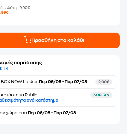
μή εκδότη
: 9,90€
7
,99€
Προσθήκη στο καλάθι
λογές παράδοσης
ε ΤΚ
ε
BOX NOW Locker
Πεμ 06/08 - Παρ 07/08
2,00€
 κατάστημα Public
ΔΩΡΕΑΝ
αθεσιμότητα ανά κατάστημα
τον
χώρο σου
Πεμ 06/08 - Παρ 07/08