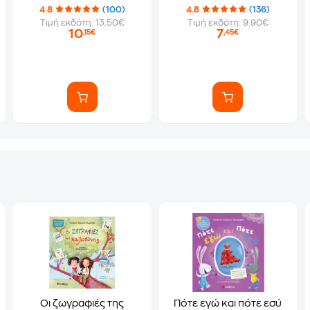
4.8
(100)
4.8
(136)
Τιμή εκδότη: 13.50€
Τιμή εκδότη: 9.90€
10
7
,15€
,45€
Οι ζωγραφιές της
Πότε εγώ και πότε εσύ