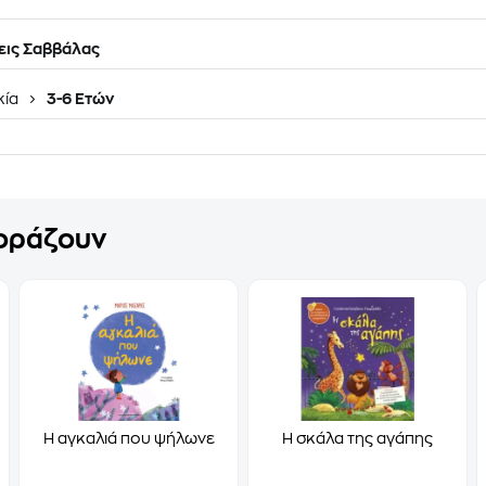
εις Σαββάλας
κία
3-6 Ετών
γοράζουν
Η αγκαλιά που ψήλωνε
Η σκάλα της αγάπης