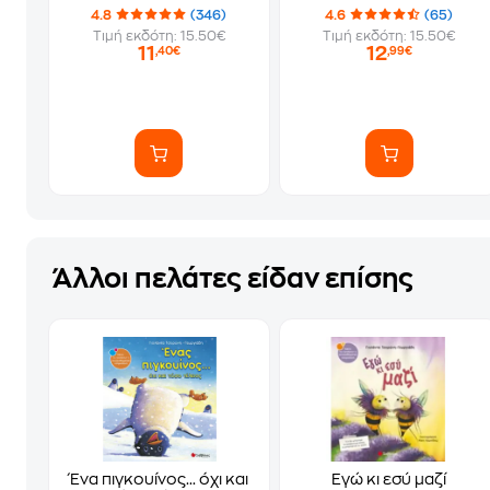
4.8
(346)
4.6
(65)
Τιμή εκδότη: 15.50€
Τιμή εκδότη: 15.50€
11
12
,40€
,99€
Άλλοι πελάτες είδαν επίσης
Ένα πιγκουίνος... όχι και
Εγώ κι εσύ μαζί