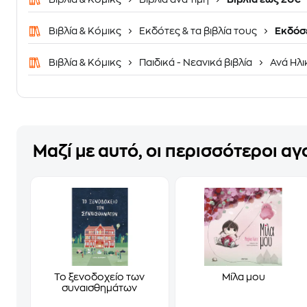
Βιβλία & Κόμικς
Εκδότες & τα βιβλία τους
Εκδόσ
Βιβλία & Κόμικς
Παιδικά - Νεανικά βιβλία
Ανά Ηλι
Μαζί με αυτό, οι περισσότεροι α
Το ξενοδοχείο των
Μίλα μου
συναισθημάτων