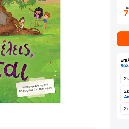
Τι
Επι
Βάλ
Σ
Σε
Δι
Σ