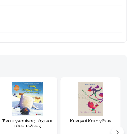
Ένα πιγκουίνος... όχι και
Κυνηγοί Καταιγίδων
τόσο τέλειος