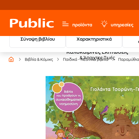
προϊόντα
υπηρεσίες
Σύνοψη βιβλίου
Χαρακτηριστικά
Καλοκαιρινές Εκπτώσεις
& Άπαιχτες Τιμές
Βιβλία & Κόμικς
Παιδικά - Νεανικά βιβλία
Παραμύθια