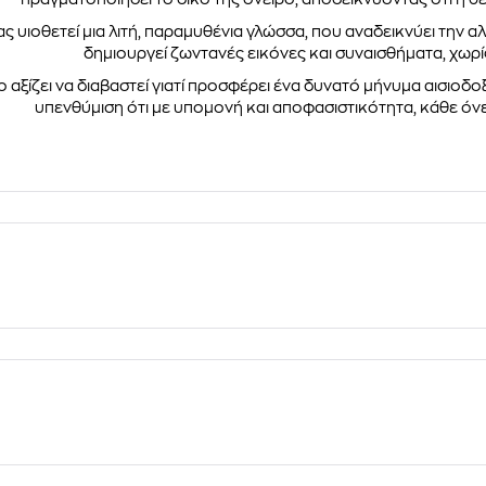
ς υιοθετεί μια λιτή, παραμυθένια γλώσσα, που αναδεικνύει την 
δημιουργεί ζωντανές εικόνες και συναισθήματα, χωρ
ο αξίζει να διαβαστεί γιατί προσφέρει ένα δυνατό μήνυμα αισιοδοξ
υπενθύμιση ότι με υπομονή και αποφασιστικότητα, κάθε όνε