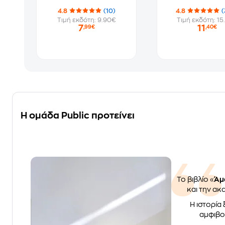
4.8
(10)
4.8
(
Τιμή εκδότη: 9.90€
Τιμή εκδότη: 15
7
11
,99€
,40€
Η ομάδα Public προτείνει
Το βιβλίο «
Άμα
και την ακ
Η ιστορία
αμφιβολ