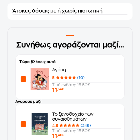
Άτοκες δόσεις με ή χωρίς πιστωτική
Συνήθως αγοράζονται μαζί...
Τώρα βλέπεις αυτό
Αγάπη
5
(10)
Τιμή εκδότη: 13.50€
11
,34€
Αγόρασε μαζί
Το ξενοδοχείο των
συναισθημάτων
4.8
(346)
Τιμή εκδότη: 15.50€
11
,40€