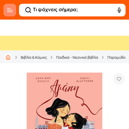
Βιβλία & Κόμικς
Παιδικά - Νεανικά βιβλία
Παραμύθια