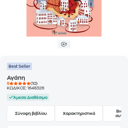
1
Best Seller
Αγάπη
5
(10)
ΚΩΔΙΚΟΣ:
1648326
Άμεσα Διαθέσιμο
Βιογ
Σύνοψη βιβλίου
Χαρακτηριστικά
συγγ