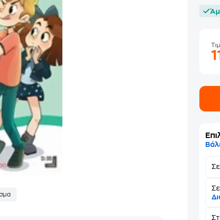
Άμ
Τι
1
Επι
Βάλ
Σ
Σε
σμα
Δι
Σ