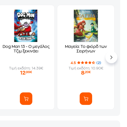
Dog Man 13 - Ο μεγάλος
Μαγεία: Το φιόρδ των
Τζιμ ξεκινάει
Σειρήνων
4.5
(2)
Τιμή εκδότη: 14.39€
Τιμή εκδότη: 10.90€
12
8
,99€
,20€