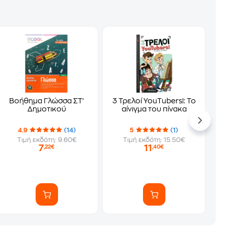
Βοήθημα Γλώσσα ΣΤ'
3 Τρελοί YouTubers!: Το
Δημοτικού
αίνιγμα του πίνακα
4.9
(14)
5
(1)
Τιμή εκδότη: 9.60€
Τιμή εκδότη: 15.50€
7
11
,22€
,40€