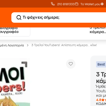
210 8181333
Το Wallet μου
3 Τρελοί
Βιογραφία
20 € Public επιστροφή
Δωρεάν Μεταφορικ
συγγραφέα
κάμερα...
με Snappi
με Public+ Delivery
3 Τρελοί YouTubers!: Απίστευτη κάμερα... κλικ!
ένη Λογοτεχνία
Best 
3 Τ
κάμ
Ήρθε
Yout
και μ
4.8
ΚΩΔΙ