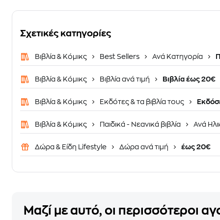
Σχετικές κατηγορίες
Βιβλία & Κόμικς
Best Sellers
Ανά Κατηγορία
Π
Βιβλία & Κόμικς
Βιβλία ανά τιμή
Βιβλία έως 20€
Βιβλία & Κόμικς
Εκδότες & τα βιβλία τους
Εκδόσε
Βιβλία & Κόμικς
Παιδικά - Νεανικά βιβλία
Ανά Ηλι
Δώρα & Είδη Lifestyle
Δώρα ανά τιμή
έως 20€
Μαζί με αυτό, οι περισσότεροι α