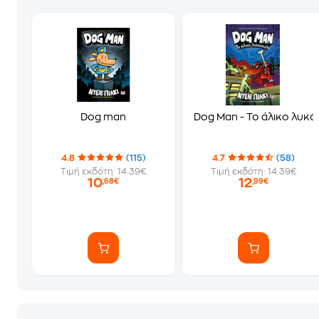
Dog man
Dog Man - Το άλικο λυκ
4.8
(115)
4.7
(58)
Τιμή εκδότη: 14.39€
Τιμή εκδότη: 14.39€
10
12
,68€
,99€