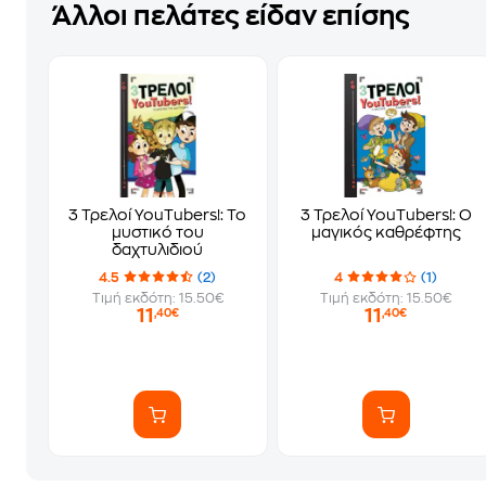
Άλλοι πελάτες είδαν επίσης
3 Τρελοί YouTubers!: Το
3 Τρελοί YouTubers!: Ο
μυστικό του
μαγικός καθρέφτης
δαχτυλιδιού
4.5
(2)
4
(1)
Τιμή εκδότη: 15.50€
Τιμή εκδότη: 15.50€
11
11
,40€
,40€