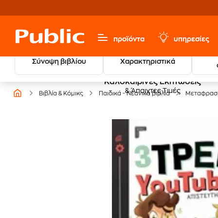
προϊόντα
υπηρεσίες
Σύνοψη βιβλίου
Χαρακτηριστικά
Καλοκαιρινές Εκπτώσεις
& Άπαιχτες Τιμές
Βιβλία & Κόμικς
Παιδικά - Νεανικά βιβλία
Μεταφρασμ