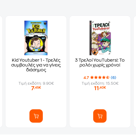
Kid Youtuber 1 - Τρελές
3 Τρελοί YouTubers!: Το
συμβουλές για να γίνεις
ρολόι χωρίς χρόνο!
διάσημος
4.7
(6)
Τιμή εκδότη: 9.90€
Τιμή εκδότη: 15.50€
7
11
,45€
,40€