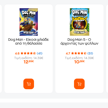
όσκυλο
Dog Man - Είκοσι χιλιάδες ψύλλοι κάτω
Dog Man 5 - Ο
από τη θάλασσα
άρχοντας των ψύλλων
4.6
(41)
4.7
(51)
Τιμή εκδότη: 14.39€
Τιμή εκδότη: 14.39€
12
10
,99€
,58€