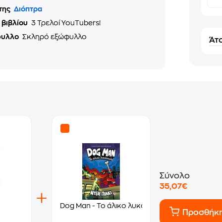
της
Διόπτρα
 βιβλίου
3 Τρελοί YouTubers!
φυλλο
Σκληρό εξώφυλλο
Άτο
Σύνολο
35,07€
Dog Man - Το άλικο λυκόσκυλο
Προσθήκ