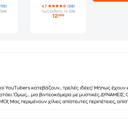
(115)
4.7
(58)
.39€
Τιμή εκδότη: 14.39€
12
,99€
ί YouΤubers κατεβάζουν... τρελές ιδέες! Μήπως έχουν κα
ατάει. Όμως… μια βιντεοκάμερα με μυστικές ΔΥΝΑΜΕΙΣ; Ο
ΜΟΙ; Μας περιμένουν χίλιες απίστευτες περιπέτειες, απί