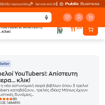
Εξέλιξη παραγγελίας
Service από 20'
 YouTubers!: Απίστευτη
11
,40€
ά
Έλα στον κόσμο
 κλικ!
των ηχητικών βιβλίων
Seller
ρελοί YouTubers!: Απίστευτη
ερα... κλικ!
 η νέα αστυνομική σειρά βιβλίων όπου 3 τρελοί
ubers κατεβάζουν... τρελές ιδέες! Μήπως έχουν
υστικές δυνάμεις...
(6)
ΚΟΣ:
1484610