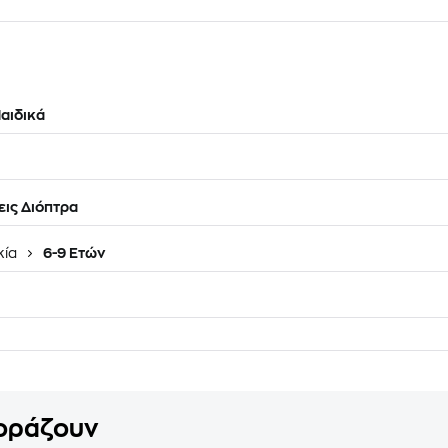
αιδικά
ις Διόπτρα
κία
6-9 Ετών
γοράζουν