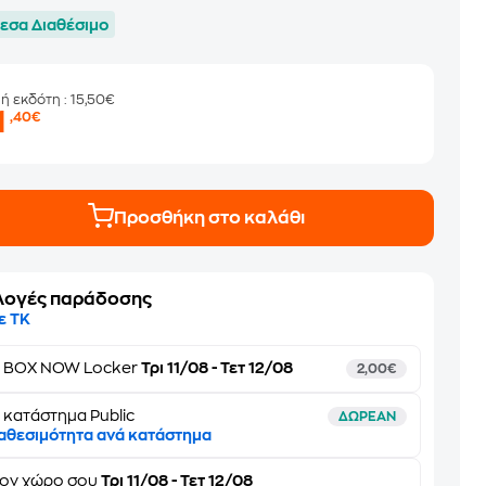
εσα Διαθέσιμο
μή εκδότη
: 15,50€
1
,40€
Προσθήκη στο καλάθι
λογές παράδοσης
ε ΤΚ
ε
BOX NOW Locker
Τρι 11/08 - Τετ 12/08
2,00€
 κατάστημα Public
ΔΩΡΕΑΝ
αθεσιμότητα ανά κατάστημα
τον
χώρο σου
Τρι 11/08 - Τετ 12/08