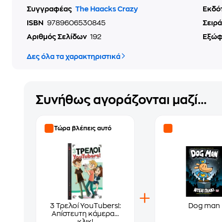
Συγγραφέας
The Haacks Crazy
Εκδό
ISBN
9789606530845
Σειρά
Αριθμός Σελίδων
192
Εξώ
Δες όλα τα χαρακτηριστικά
Συνήθως αγοράζονται μαζί...
Τώρα βλέπεις αυτό
3 Τρελοί YouTubers!:
Dog man
Απίστευτη κάμερα...
κλικ!