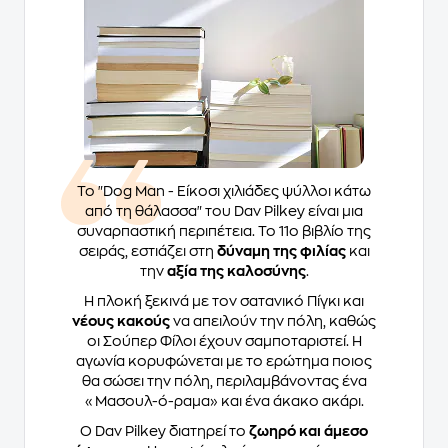
Το "Dog Man - Είκοσι χιλιάδες ψύλλοι κάτω
από τη θάλασσα" του Dav Pilkey είναι μια
συναρπαστική περιπέτεια. Το 11ο βιβλίο της
σειράς, εστιάζει στη
δύναμη της φιλίας
και
την
αξία της καλοσύνης
.
Η πλοκή ξεκινά με τον σατανικό Πίγκι και
νέους κακούς
να απειλούν την πόλη, καθώς
οι Σούπερ Φίλοι έχουν σαμποταριστεί. Η
αγωνία κορυφώνεται με το ερώτημα ποιος
θα σώσει την πόλη, περιλαμβάνοντας ένα
«Μασουλ-ό-ραμα» και ένα άκακο ακάρι.
Ο Dav Pilkey διατηρεί το
ζωηρό και άμεσο