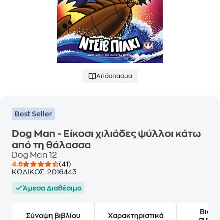
Απόσπασμα
Best Seller
Dog Man - Είκοσι χιλιάδες ψύλλοι κάτω
από τη θάλασσα
Dog Man 12
4.6
(41)
ΚΩΔΙΚΟΣ:
2016443
Άμεσα Διαθέσιμο
Βιογ
Σύνοψη βιβλίου
Χαρακτηριστικά
συγγ