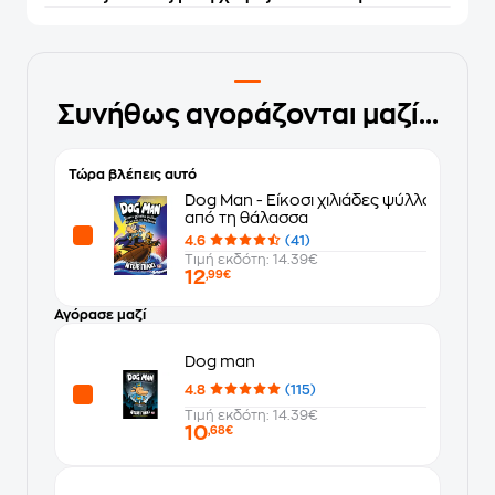
Συνήθως αγοράζονται μαζί...
Τώρα βλέπεις αυτό
Dog Man - Είκοσι χιλιάδες ψύλλοι κάτω
από τη θάλασσα
4.6
(41)
Τιμή εκδότη: 14.39€
12
,99€
Αγόρασε μαζί
Dog man
4.8
(115)
Τιμή εκδότη: 14.39€
10
,68€