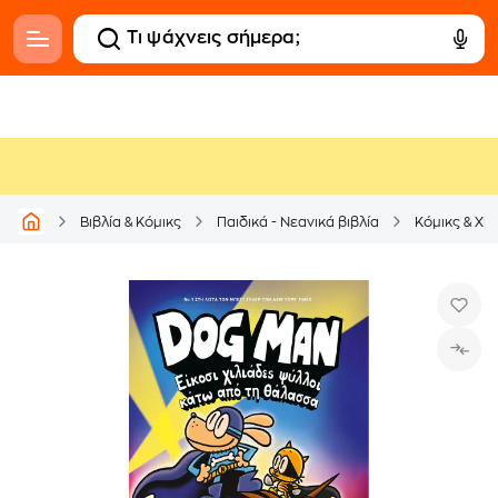
Βιβλία & Κόμικς
Παιδικά - Νεανικά βιβλία
Κόμικς & Χι