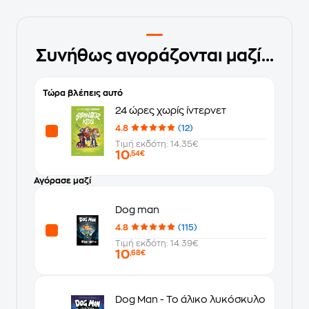
Συνήθως αγοράζονται μαζί...
Τώρα βλέπεις αυτό
24 ώρες χωρίς ίντερνετ
4.8
(12)
Τιμή εκδότη: 14.35€
10
,54€
Αγόρασε μαζί
Dog man
4.8
(115)
Τιμή εκδότη: 14.39€
10
,68€
Dog Man - Το άλικο λυκόσκυλο