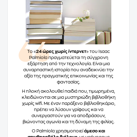
Το «
24 ώρες χωρίς ίντερνετ
» του Isaac
Palmiola πραγματεύεται τη σύγχρονη
εξάρτηση από την τεχνολογία. Είναι μια
συναρπαστική ιστορία που αναδεικνύει την
αξία της πραγματικής επικοινωνίας και της
φαντασίας.
Η πλοκή ακολουθεί παιδιά που, τιμωρημένα,
κλειδώνονται σε μια μυστηριώδη βιβλιοθήκη
χωρίς wifi. Με έναν παράξενο βιβλιοθηκάριο,
πρέπει να λύσουν γρίφους και να
συνεργαστούν για να αποδράσουν,
βιώνοντας αγωνία και τη δύναμη της φιλίας.
Ο Palmiola χρησιμοποιεί
άμεσο και