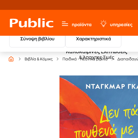
προϊόντα
υπηρεσίες
Σύνοψη βιβλίου
Χαρακτηριστικά
Καλοκαιρινές Εκπτώσεις
& Άπαιχτες Τιμές
Βιβλία & Κόμικς
Παιδικά - Νεανικά βιβλία
Διαπαιδαγ