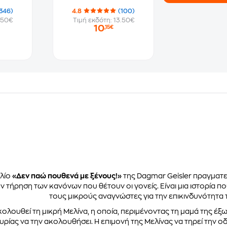
346)
4.8
(100)
.50€
Τιμή εκδότη: 13.50€
10
,15€
βλίο
«Δεν παώ πουθενά με ξένους!»
της Dagmar Geisler πραγματεύ
ην τήρηση των κανόνων που θέτουν οι γονείς. Είναι μια ιστορία 
τους μικρούς αναγνώστες για την επικινδυνότητα
κολουθεί τη μικρή Μελίνα, η οποία, περιμένοντας τη μαμά της έξ
υρίας να την ακολουθήσει. Η επιμονή της Μελίνας να τηρεί την ο