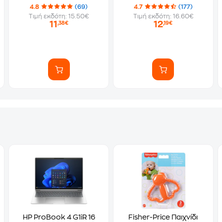
4.8
(69)
4.7
(177)
Τιμή εκδότη: 15.50€
Τιμή εκδότη: 16.60€
11
12
,38€
,19€
HP ProBook 4 G1iR 16
Fisher-Price Παιχνίδι