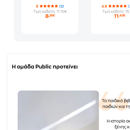
5
(2)
4.8
(
Τιμή εκδότη: 11.10€
Τιμή εκδότη: 15
8
11
,35€
,40€
Η ομάδα Public προτείνει
Το παιδικό βι
παιδιών και τ
Η ιστορία α
ξένης κ