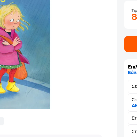
Τι
Επι
Βάλ
Σ
Σε
Δι
Σ
Στ