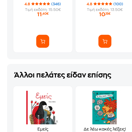
4.8
(346)
4.8
(100)
Τιμή εκδότη: 15.50€
Τιμή εκδότη: 13.50€
11
10
,40€
,15€
Άλλοι πελάτες είδαν επίσης
Εμείς
Δε λέω κακές λέξεις!