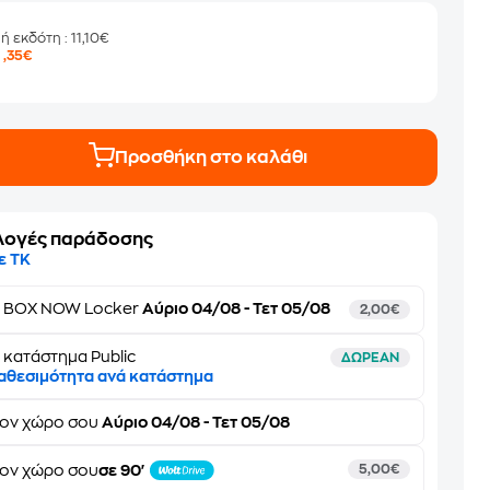
μή εκδότη
: 11,10€
8
,35€
Προσθήκη στο καλάθι
λογές παράδοσης
ε ΤΚ
ε
BOX NOW Locker
Αύριο 04/08 - Τετ 05/08
2,00€
 κατάστημα Public
ΔΩΡΕΑΝ
αθεσιμότητα ανά κατάστημα
τον
χώρο σου
Αύριο 04/08 - Τετ 05/08
ον χώρο σου
σε 90'
5,00€