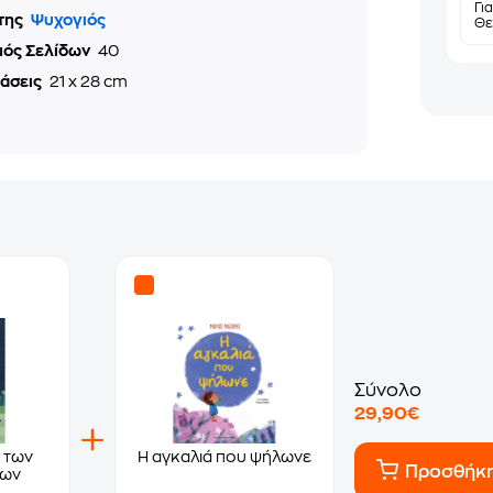
Γι
της
Ψυχογιός
Θε
μός Σελίδων
40
τάσεις
21 x 28 cm
Σύνολο
29,90€
 των
Η αγκαλιά που ψήλωνε
Προσθήκ
των