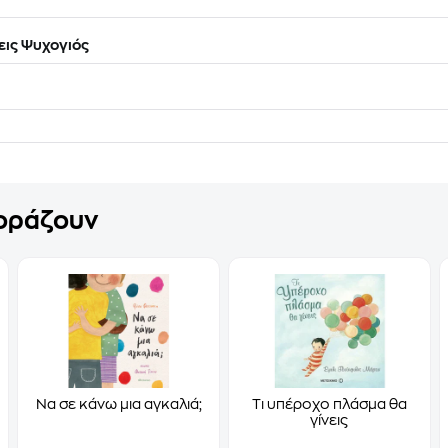
ις Ψυχογιός
γοράζουν
Να σε κάνω μια αγκαλιά;
Τι υπέροχο πλάσμα θα
γίνεις