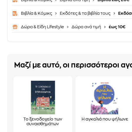
Βιβλία & Κόμικς
Εκδότες & τα βιβλία τους
Εκδόσε
Δώρα & Είδη Lifestyle
Δώρα ανά τιμή
έως 10€
Μαζί με αυτό, οι περισσότεροι α
Το ξενοδοχείο των
Η αγκαλιά που ψήλωνε
συναισθημάτων