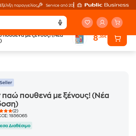
Εξέλιξη παραγγελίας
Service από 20'
 πουθενά με ξένους! (Νέα
8
,35€
ά
Έλα στον κόσμο
)
των ηχητικών βιβλίων
Seller
 παώ πουθενά με ξένους! (Νέα
δοση)
(2)
ΚΟΣ:
1936065
εσα Διαθέσιμο