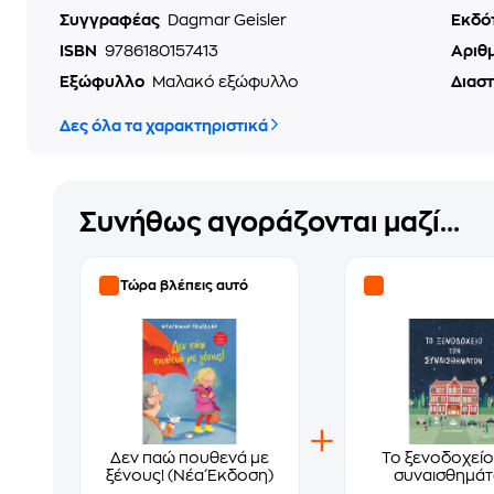
Συγγραφέας
Dagmar Geisler
Εκδό
ISBN
9786180157413
Αριθ
Εξώφυλλο
Μαλακό εξώφυλλο
Διασ
Δες όλα τα χαρακτηριστικά
Συνήθως αγοράζονται μαζί...
Τώρα βλέπεις αυτό
Δεν παώ πουθενά με
Το ξενοδοχείο
ξένους! (Νέα Έκδοση)
συναισθημά