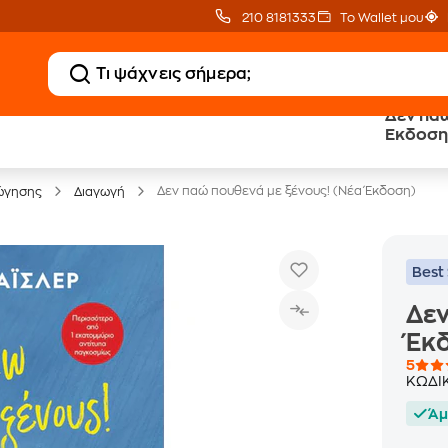
210 8181333
Το Wallet μου
Δεν παώ
20 € Public επιστροφή
Δωρεάν Μεταφορικ
Έκδοση
με Snappi
με Public+ Delivery
Δεν παώ πουθενά με ξένους! (Νέα Έκδοση)
ώγησης
Διαγωγή
Best 
Δεν
Έκ
5
ΚΩΔΙ
Άμ