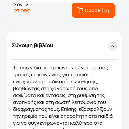
Σύνολο
Προσθήκη
27,09€
Σύνοψη βιβλίου
Τα παιχνί́δια με τη φωνή́, ως ένας άμεσος
τρόπος επικοινωνί́ας για τα παιδιά,
ενισχύουν τη διαδικασία εκμά́θησης,
βοηθώντας στη χαλάρωσή τους από
σφιξί́ματα και εντάσεις, στη ρύθμιση της
αναπνοής και στη σωστή́ λειτουργία του
διαφρά́γματός τους. Επίσης, εξασφαλίζουν
την ηρεμί́α που εί́ναι απαραίτητη στα παιδιά́
για να συγκεντρώνονται καλύτερα στα