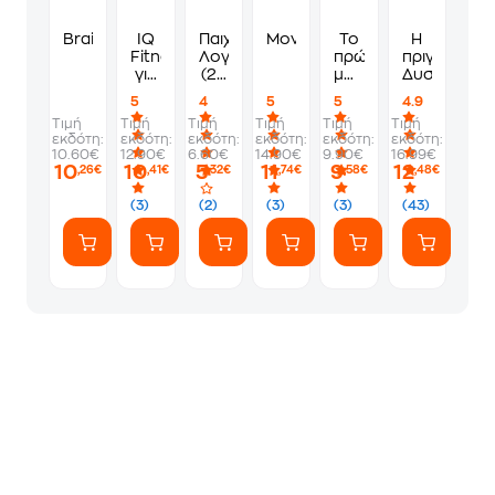
Brain games ακονίστε το μυαλό σας
IQ
Παιχνίδια
Μονόκεροι
Το
Η
Fitness:
Λογικής
πρώτο
πριγκίπισσα
για
(2η
μου
Δυσκολούλ
παιδιά
βελτιωμένη
βιβλίο
5
4
5
5
4.9
8+
έκδοση
για
Τιμή
Τιμή
Τιμή
Τιμή
Τιμή
Τιμή
)
να
εκδότη:
εκδότη:
εκδότη:
εκδότη:
εκδότη:
εκδότη:
ψάχνω
10.60€
12.90€
6.60€
14.90€
9.90€
16.99€
και
10
10
5
11
9
12
,26€
,41€
,32€
,74€
,58€
,48€
να
βρίσκω
(3)
(2)
(3)
(3)
(43)