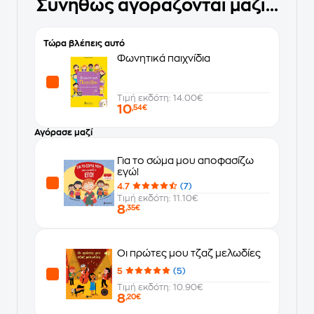
Συνήθως αγοράζονται μαζί...
Τώρα βλέπεις αυτό
Φωνητικά παιχνίδια
Τιμή εκδότη: 14.00€
10
,54€
Αγόρασε μαζί
Για το σώμα μου αποφασίζω
εγώ!
4.7
(7)
Τιμή εκδότη: 11.10€
8
,35€
Οι πρώτες μου τζαζ μελωδίες
5
(5)
Τιμή εκδότη: 10.90€
8
,20€