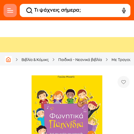
Βιβλία & Κόμικς
Παιδικά - Νεανικά βιβλία
Με Τραγούδ