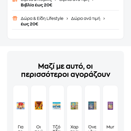
Βιβλία έως 20€
Δώρα & Είδη Lifestyle
Δώρα ανά τιμή
έως 20€
Μαζί με αυτό, οι
περισσότεροι αγοράζουν
Για
Οι
Τζόντι
Χαρούμενα
Όνειρα
Murdoku