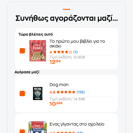
Συνήθως αγοράζονται μαζί...
Τώρα βλέπεις αυτό
Το πρώτο μου βιβλίο για το
σκάκι
4
(1)
Τιμή εκδότη: 12.90€
12
,19€
Αγόρασε μαζί
Dog man
4.8
(115)
Τιμή εκδότη: 14.39€
10
,68€
Ένας γίγαντας στο σχολείο