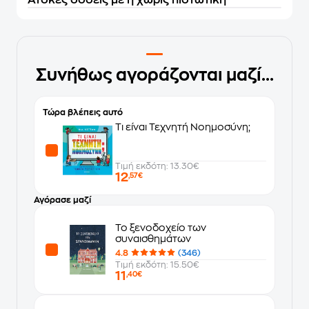
Άτοκες δόσεις με ή χωρίς πιστωτική
Συνήθως αγοράζονται μαζί...
Τώρα βλέπεις αυτό
Τι είναι Τεχνητή Νοημοσύνη;
Τιμή εκδότη: 13.30€
12
,57€
Αγόρασε μαζί
Το ξενοδοχείο των
συναισθημάτων
4.8
(346)
Τιμή εκδότη: 15.50€
11
,40€