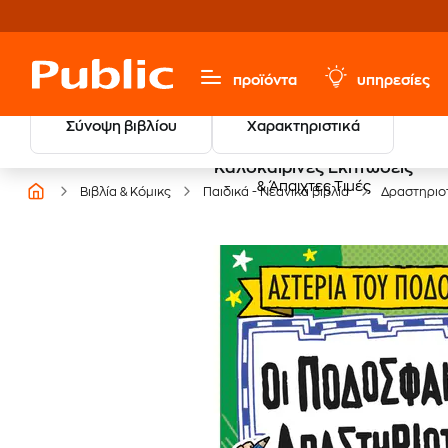
προϊόντα
υπηρεσίες
Σύνοψη βιβλίου
Χαρακτηριστικά
Καλοκαιρινές Εκπτώσεις
& Άπαιχτες Τιμές
Βιβλία & Κόμικς
Παιδικά - Νεανικά βιβλία
Δραστηριο