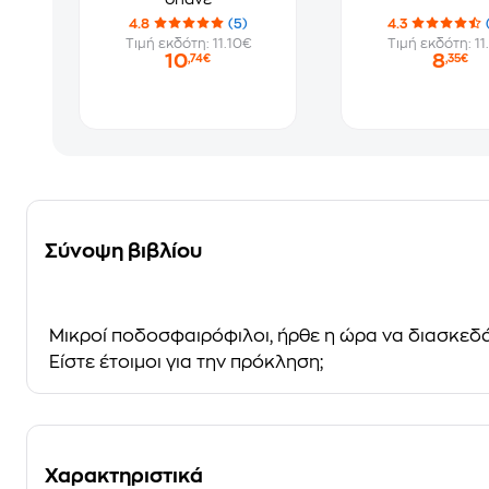
4.8
(5)
4.3
Τιμή εκδότη: 11.10€
Τιμή εκδότη: 11
10
8
,74€
,35€
Σύνοψη βιβλίου
Μικροί ποδοσφαιρόφιλοι, ήρθε η ώρα να διασκεδά
Είστε έτοιμοι για την πρόκληση;
Χαρακτηριστικά