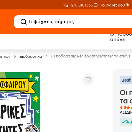
210 8181333
Το Wallet μου
Οι ποδοσ
20 € Public επιστροφή
Δωρεάν Μεταφορικ
σπάνε
με Snappi
με Public+ Delivery
Οι ποδοσφαιρικές δραστηριότητες τα σπάνε
τήτων
Διαδραστικά
Best 
Οι 
τα 
4.8
ΚΩΔΙ
Άμ