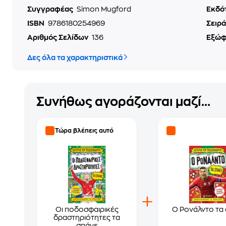
Συγγραφέας
Simon Mugford
Εκδό
ISBN
9786180254969
Σειρά
Αριθμός Σελίδων
136
Εξώ
Δες όλα τα χαρακτηριστικά
Συνήθως αγοράζονται μαζί...
Τώρα βλέπεις αυτό
Οι ποδοσφαιρικές
Ο Ρονάλντο τα 
δραστηριότητες τα
σπάνε