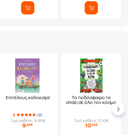
Επιτέλους καλοκαίρι!
Το ποδόσφαιρο τα
σπάει σε όλο τον κόσμο
5
(2)
Τιμή εκδότη: 9.90€
Τιμή εκδότη: 11.10€
9
10
,49€
,74€