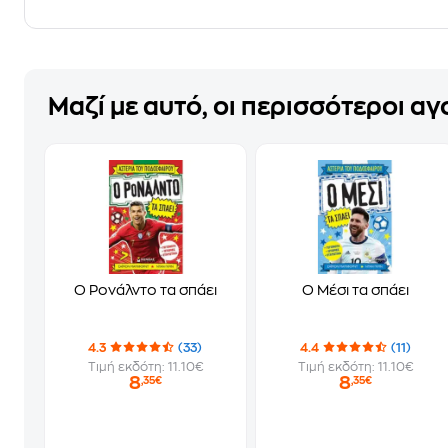
Μαζί με αυτό, οι περισσότεροι α
Ο Ρονάλντο τα σπάει
Ο Μέσι τα σπάει
4.3
(33)
4.4
(11)
Τιμή εκδότη: 11.10€
Τιμή εκδότη: 11.10€
8
8
,35€
,35€