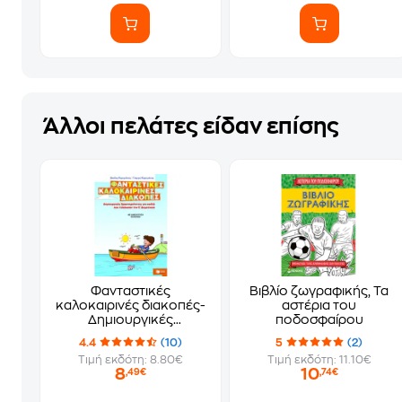
Άλλοι πελάτες είδαν επίσης
Φανταστικές
Βιβλίο ζωγραφικής, Τα
καλοκαιρινές διακοπές-
αστέρια του
Δημιουργικές
ποδοσφαίρου
δραστηριότητες για
4.4
(10)
5
(2)
παιδιά που τελείωσαν
Τιμή εκδότη: 8.80€
Τιμή εκδότη: 11.10€
την Ε' δημοτικού
8
10
,49€
,74€