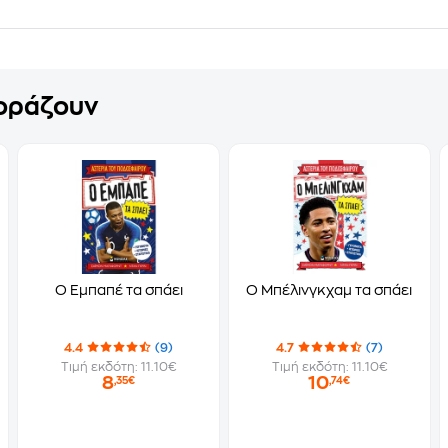
γοράζουν
Ο Εμπαπέ τα σπάει
Ο Μπέλινγκχαμ τα σπάει
4.4
(9)
4.7
(7)
Τιμή εκδότη: 11.10€
Τιμή εκδότη: 11.10€
8
10
,35€
,74€