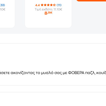
(33)
4.4
(11)
.10€
Τιμή εκδότη: 11.10€
8
,35€
σετε ακονίζοντας το μυαλό σας με ΦΟΒΕΡΑ παζλ, κουίζ