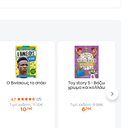
Ο Βινίσιους τα σπάει
Toy story 5 - Βάζω
χρωμα και κολλάω
4.7
(7)
Τιμή εκδότη: 11.10€
Τιμή εκδότη: 6.99€
10
6
,74€
,76€