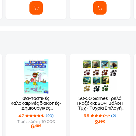
Φανταστικές
50-50 Games Τρελά
καλοκαιρινές διακοπές-
Γκαζάκια: 20+1 Βόλοι 1
Δημιουργικές
Τμχ - Τυχαία Επιλογή
δραστηριότητες για
Σχεδίου
4.7
(20)
3.5
(2)
παιδιά που τελείωσαν
2
Τιμή εκδότη: 10.00€
,99€
την Α' δημοτικού
6
,49€