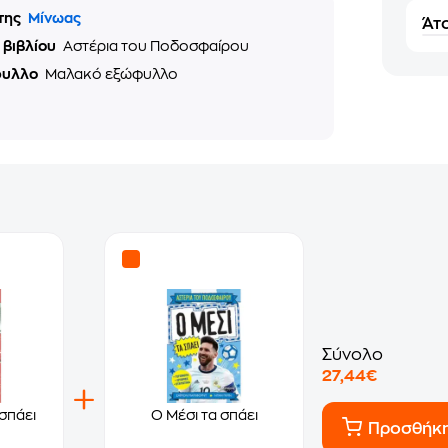
της
Μίνωας
Άτο
 βιβλίου
Αστέρια του Ποδοσφαίρου
φυλλο
Μαλακό εξώφυλλο
Σύνολο
27,44€
σπάει
Ο Μέσι τα σπάει
Προσθήκ