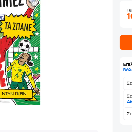
Τι
Επι
Βάλ
Σ
Σε
Δι
Σ