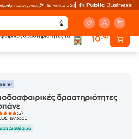
Εξέλιξη παραγγελίας
Service από 20'
φαιρικές δραστηριότητες τα
10
,74€
ά
Έλα στον κόσμο
των ηχητικών βιβλίων
Seller
ποδοσφαιρικές δραστηριότητες
σπάνε
(5)
ΚΟΣ:
1973336
εσα Διαθέσιμο