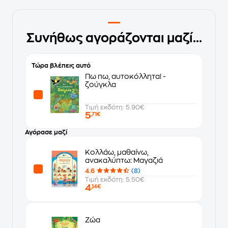
Συνήθως αγοράζονται μαζί...
Τώρα βλέπεις αυτό
Πω πω, αυτοκόλλητα! -
ζούγκλα
Τιμή εκδότη: 5.90€
5
,71€
Αγόρασε μαζί
Κολλάω, μαθαίνω,
ανακαλύπτω: Μαγαζιά
4.6
(8)
Τιμή εκδότη: 5.50€
4
,14€
Ζώα