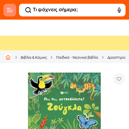
Βιβλία & Κόμικς
Παιδικά - Νεανικά βιβλία
Δραστηριοτ