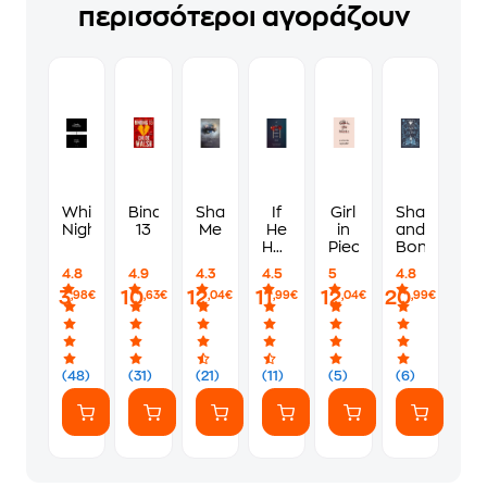
περισσότεροι αγοράζουν
White
Binding
Shatter
If
Girl
Shadow
Nights
13
Me
He
in
and
Had
Pieces
Bone
Been
4.8
4.9
4.3
4.5
5
4.8
with
3
10
12
11
12
20
,98€
,63€
,04€
,99€
,04€
,99€
Me
(48)
(31)
(21)
(11)
(5)
(6)