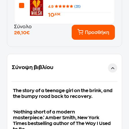
4.9
(31)
10
,63€
Σύνολο
Προσθήκη
26,10€
Σύνοψη βιβλίου
The story of a teenage girl
on the brink, and
the bumpy road back to recovery.
‘Nothing short of a modern
masterpiece.
’
Amber Smith,
New York
Times
bestselling author of
The Way I Used