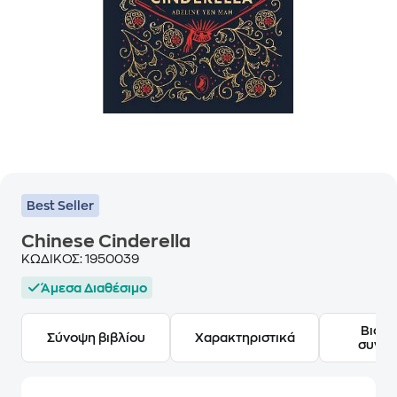
Best Seller
Chinese Cinderella
ΚΩΔΙΚΟΣ:
1950039
Άμεσα Διαθέσιμο
Βιογ
Σύνοψη βιβλίου
Χαρακτηριστικά
συγγ