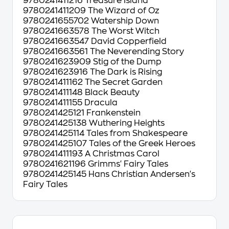
9780241411216 Treasure Island
9780241411209 The Wizard of Oz
9780241655702 Watership Down
9780241663578 The Worst Witch
9780241663547 David Copperfield
9780241663561 The Neverending Story
9780241623909 Stig of the Dump
9780241623916 The Dark is Rising
9780241411162 The Secret Garden
9780241411148 Black Beauty
9780241411155 Dracula
9780241425121 Frankenstein
9780241425138 Wuthering Heights
9780241425114 Tales from Shakespeare
9780241425107 Tales of the Greek Heroes
9780241411193 A Christmas Carol
9780241621196 Grimms' Fairy Tales
9780241425145 Hans Christian Andersen's
Fairy Tales