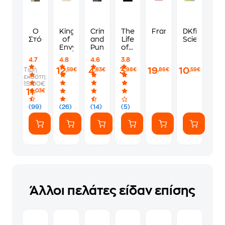
Ο
King
Crime
The
Frankenstein
DKfindout!
Στόουνερ
of
and
Life
Science
Envy
Punishment
of a
Stupid
4.7
4.8
4.6
3.8
Man
12
4
3
19
10
Τιμή
,59€
,83€
,98€
,86€
,59€
εκδότη:
15.00€
11
,03€
(99)
(26)
(14)
(5)
Άλλοι πελάτες είδαν επίσης