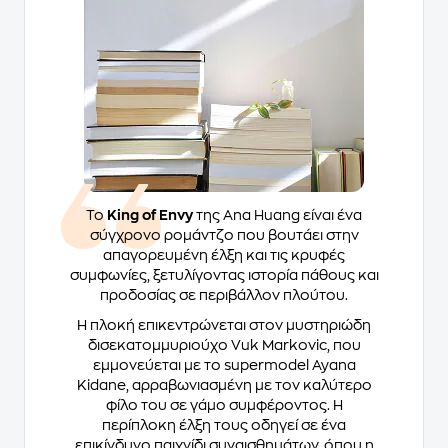
Το
King of Envy
της Ana Huang είναι ένα
σύγχρονο ρομάντζο που βουτάει στην
απαγορευμένη έλξη και τις κρυφές
συμφωνίες, ξετυλίγοντας ιστορία πάθους και
προδοσίας σε περιβάλλον πλούτου.
Η πλοκή επικεντρώνεται στον μυστηριώδη
δισεκατομμυριούχο Vuk Markovic, που
εμμονεύεται με το supermodel Ayana
Kidane, αρραβωνιασμένη με τον καλύτερο
φίλο του σε γάμο συμφέροντος. Η
περίπλοκη έλξη τους οδηγεί σε ένα
επικίνδυνο παιχνίδι συναισθημάτων, όπου η