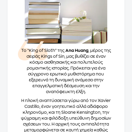
Το "King of Sloth" της
Ana Huang
, μέρος της
σειράς Kings of Sin, μας βυθίζει σε έναν
κόσμο αισθησιακής και πολυτελούς
ρομαντικής ιστορίας. Πρόκειται για ένα
σύγχρονο ερωτικό μυθιστόρημα που
εξερευνά τη δυναμική ανάμεσα στην
επαγγελματική δέσμευση και την
αναπόφευκτη έλξη.
Η πλοκή αναπτύσσεται γύρω από τον Xavier
Castillo, έναν γοητευτικό αλλά αδιάφορο
κληρονόμο, και τη Sloane Kensington, την
ψύχραιμη και φιλόδοξη υπεύθυνη δημοσίων
σχέσεων του. Η αρχική τους αντιπαλότητα
μεταμορφώνεται σε καυτή χημεία καθώς