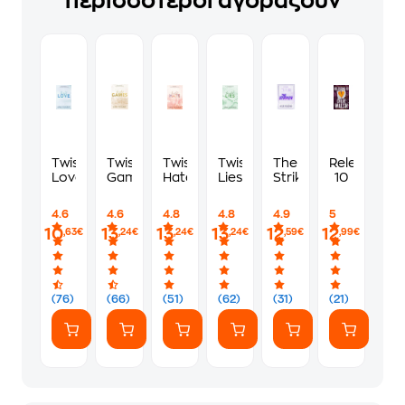
περισσότεροι αγοράζουν
Twisted
Twisted
Twisted
Twisted
The
Releasing
Love
Games
Hate
Lies
Striker
10
4.6
4.6
4.8
4.8
4.9
5
10
13
13
13
12
12
,63€
,24€
,24€
,24€
,59€
,99€
(76)
(66)
(51)
(62)
(31)
(21)