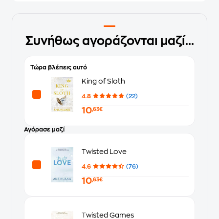
Συνήθως αγοράζονται μαζί...
Τώρα βλέπεις αυτό
King of Sloth
4.8
(22)
10
,63€
Αγόρασε μαζί
Twisted Love
4.6
(76)
10
,63€
Twisted Games