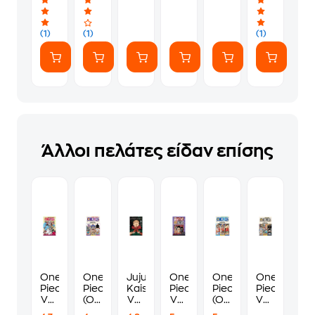
(1)
(1)
(1)
Άλλοι πελάτες είδαν επίσης
One
One
Jujutsu
One
One
One
Piece,
Piece
Kaisen,
Piece,
Piece
Piece
Vol.
(Omnibus
Vol.
Vol.
(Omnibus
Vols.
49
Edition),
30
50
Edition),
52,