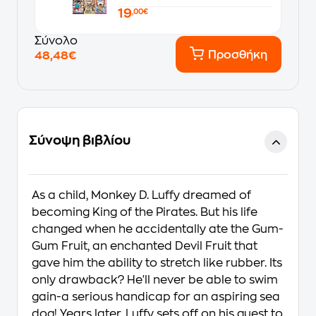
19
,00€
Σύνολο
Προσθήκη
48,48€
Σύνοψη βιβλίου
As a child, Monkey D. Luffy dreamed of
becoming King of the Pirates. But his life
changed when he accidentally ate the Gum-
Gum Fruit, an enchanted Devil Fruit that
gave him the ability to stretch like rubber. Its
only drawback? He'll never be able to swim
gain-a serious handicap for an aspiring sea
dog! Years later, Luffy sets off on his quest to