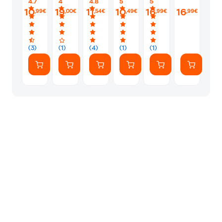
4.7
4
4.8
5
5
Vol.
Vol.
53
10
19
11
10
16
16
,99€
,00€
,54€
,49€
,99€
,99€
19
13
&
54
(3)
(1)
(4)
(1)
(1)