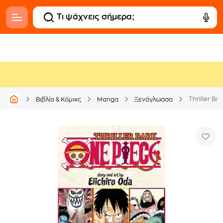
Thriller Bar
Βιβλία & Κόμικς
Manga
Ξενόγλωσσα