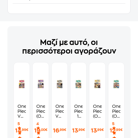
Μαζί με αυτό, οι
περισσότεροι αγοράζουν
One
One
One
One
One
One
Piece
Piece
Piece
Piece
Piece
Piece
Vols.
(Omnibus
Vols.
11
(Omnibus
(Omnibus
46,
Edition),
52,
Skypeia
Edition),
Edition),
5
4
5
47
Vol.
53
31-
Vol.
Vol.
14
19
16
13
13
12
,99€
,00€
,99€
,99€
,99€
,99€
&
19
&
32-
22
10
48
54
33