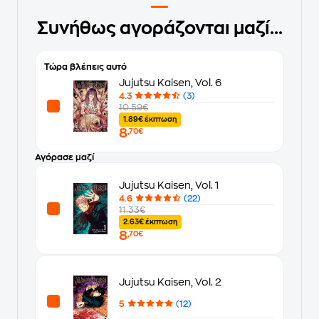
Συνήθως αγοράζονται μαζί...
Τώρα βλέπεις αυτό
Jujutsu Kaisen, Vol. 6
4.3
(3)
10.59€
1.89€ έκπτωση
8
,70€
Αγόρασε μαζί
Jujutsu Kaisen, Vol. 1
4.6
(22)
11.33€
2.63€ έκπτωση
8
,70€
Jujutsu Kaisen, Vol. 2
5
(12)