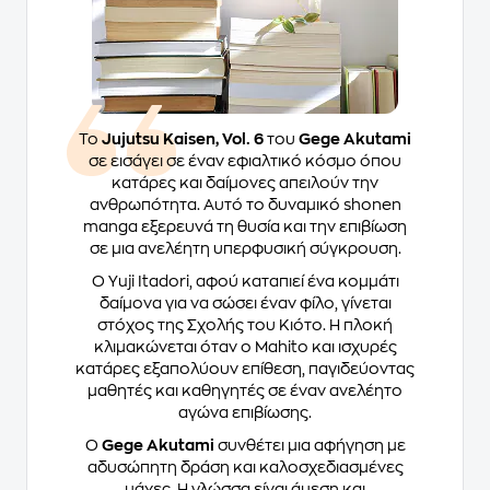
Το
Jujutsu Kaisen, Vol. 6
του
Gege Akutami
σε εισάγει σε έναν εφιαλτικό κόσμο όπου
κατάρες και δαίμονες απειλούν την
ανθρωπότητα. Αυτό το δυναμικό shonen
manga εξερευνά τη θυσία και την επιβίωση
σε μια ανελέητη υπερφυσική σύγκρουση.
Ο Yuji Itadori, αφού καταπιεί ένα κομμάτι
δαίμονα για να σώσει έναν φίλο, γίνεται
στόχος της Σχολής του Κιότο. Η πλοκή
κλιμακώνεται όταν ο Mahito και ισχυρές
κατάρες εξαπολύουν επίθεση, παγιδεύοντας
μαθητές και καθηγητές σε έναν ανελέητο
αγώνα επιβίωσης.
Ο
Gege Akutami
συνθέτει μια αφήγηση με
αδυσώπητη δράση και καλοσχεδιασμένες
μάχες. Η γλώσσα είναι άμεση και