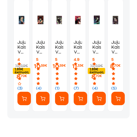
Jujutsu
Jujutsu
Jujutsu
Jujutsu
Jujutsu
Jujutsu
Kaisen,
Kaisen,
Kaisen,
Kaisen,
Kaisen,
Kaisen,
Vol.
Vol.
Vol.
Vol.
Vol.
Vol.
11
7
10
3
8
9
4
5
5
4.9
5
5
10
10
11
8
10.59€
10.59€
,59€
,59€
,33€
,70€
1.89€
1.89€
έκπτωση
έκπτωση
8
8
,70€
,70€
(3)
(4)
(1)
(7)
(4)
(5)