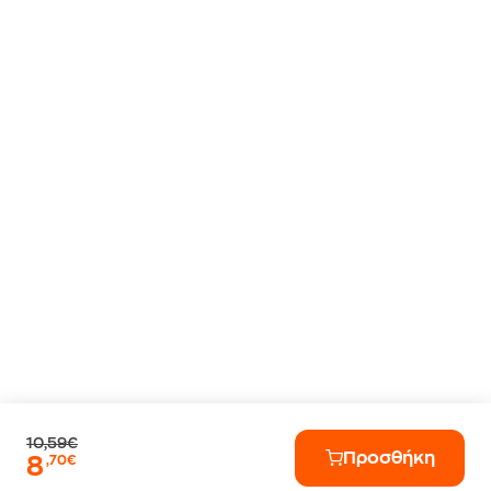
10,59€
Προσθήκη
8
,70€