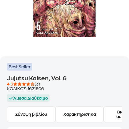
Best Seller
Jujutsu Kaisen, Vol. 6
4.3
(3)
ΚΩΔΙΚΟΣ:
1621606
Άμεσα Διαθέσιμο
Βιογ
Σύνοψη βιβλίου
Χαρακτηριστικά
συγγ