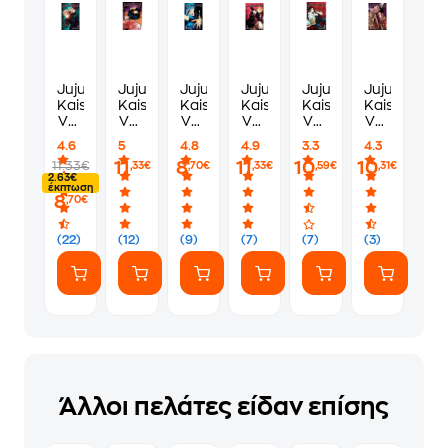
Jujutsu
Jujutsu
Jujutsu
Jujutsu
Jujutsu
Jujutsu
Kaisen,
Kaisen,
Kaisen,
Kaisen,
Kaisen,
Kaisen,
Vol.
Vol.
Vol.
Vol.
Vol.
Vol.
1
2
4
3
0
13
4.6
5
4.8
4.9
3.3
4.3
11
8
11
10
10
11.33€
,33€
,70€
,33€
,59€
,31€
2.63€
έκπτωση
8
,70€
(22)
(12)
(9)
(7)
(7)
(3)
Άλλοι πελάτες είδαν επίσης