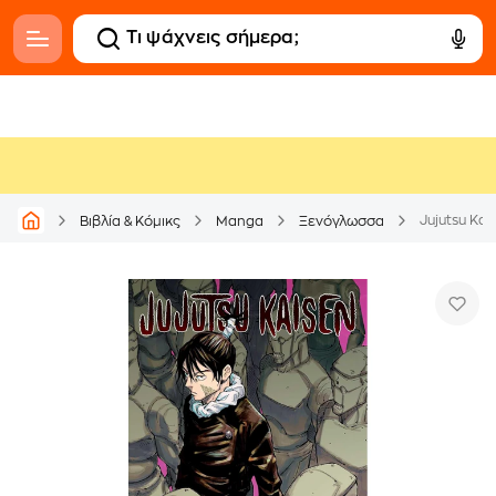
Jujutsu Kais
Βιβλία & Κόμικς
Manga
Ξενόγλωσσα