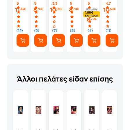
2
12
0
9
8
18
5
5
3.3
5
5
4.7
11
8
10
8
10
10.59€
,33€
,70€
,59€
,70€
,59€
1.89€
έκπτωση
8
,70€
(12)
(2)
(7)
(5)
(4)
(11)
Άλλοι πελάτες είδαν επίσης