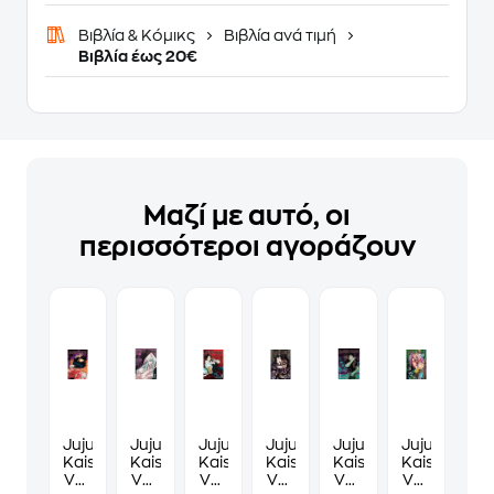
Βιβλία & Κόμικς
Βιβλία ανά τιμή
Βιβλία έως 20€
Μαζί με αυτό, οι
περισσότεροι αγοράζουν
Jujutsu
Jujutsu
Jujutsu
Jujutsu
Jujutsu
Jujutsu
Kaisen,
Kaisen,
Kaisen,
Kaisen,
Kaisen,
Kaisen,
Vol.
Vol.
Vol.
Vol.
Vol.
Vol.