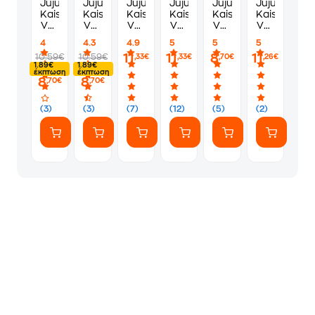
Jujutsu
Jujutsu
Jujutsu
Jujutsu
Jujutsu
Jujutsu
Kaisen,
Kaisen,
Kaisen,
Kaisen,
Kaisen,
Kaisen,
Vol.
Vol.
Vol.
Vol.
Vol.
Vol.
11
6
3
2
9
29
4
4.3
4.9
5
5
5
11
11
8
11
10.59€
10.59€
,33€
,33€
,70€
,26€
1.89€
1.89€
έκπτωση
έκπτωση
8
8
,70€
,70€
(3)
(3)
(7)
(12)
(5)
(2)