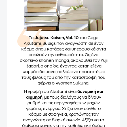
Το
Jujutsu Kaisen, Vol. 10
του Gege
Akutami, βυθίζει τον αναγνώστη σε έναν
κόσμο όπου κατάρες και υπερφυσικά όντα
απειλούν την ανθρωπότητα. Ως ένα
σκοτεινό shonen manga, ακολουθεί τον Yuji
Itadori, ο οποίος, έχοντας καταπιεί ένα
κομμάτι δαίμονα, παλεύει να προστατέψει
τους φίλους του από την καταστροφή που
φέρνει ο Ryomen Sukuna.
Η γραφή του Akutami είναι
δυναμική και
αιχμηρή
, με τους διαλόγους να δίνουν
ρυθμό και τις περιγραφές των μαχών
γεμάτες ενέργεια. Χτίζει έναν σύνθετο
κόσμο με σαφήνεια, κρατώντας τον
αναγνώστη σε διαρκή αγωνία. Αξίζει να το
διαβάσει κανείς για την καθηλωτική δράση