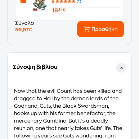
5
(1)
18
,54€
Σύνολο
Προσθήκη
56,57€
Σύνοψη βιβλίου
Now that the evil Count has been killed and
dragged to Hell by the demon lords of the
Godhand, Guts, the Black Swordsman,
hooks up with his former benefactor, the
mercenary Gambino. But it's a deadly
reunion, one that nearly takes Guts' life. The
following years see Guts wandering from