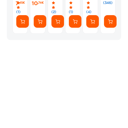
10
7
10
(346)
,45€
,74€
U3
V30
(1)
(2)
(1)
(4)
UHS-
I