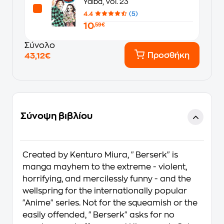
Yaiba, Vol. 23
4.4
(5)
10
,59€
Σύνολο
Προσθήκη
43,12€
Σύνοψη βιβλίου
Created by Kenturo Miura, "Berserk" is
manga mayhem to the extreme - violent,
horrifying, and mercilessly funny - and the
wellspring for the internationally popular
"Anime" series. Not for the squeamish or the
easily offended, "Berserk" asks for no