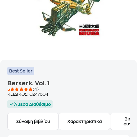
Best Seller
Berserk, Vol. 1
5
(4)
ΚΩΔΙΚΟΣ:
0247604
Άμεσα Διαθέσιμο
Βιογ
Σύνοψη βιβλίου
Χαρακτηριστικά
συγγ