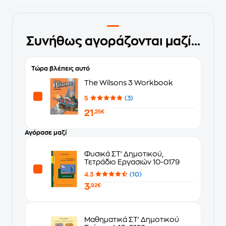
Συνήθως αγοράζονται μαζί...
Τώρα βλέπεις αυτό
The Wilsons 3 Workbook
5
(3)
21
,25€
Αγόρασε μαζί
Φυσικά ΣΤ' Δημοτικού,
Τετράδιο Εργασιών 10-0179
4.3
(10)
3
,92€
Μαθηματικά ΣΤ' Δημοτικού