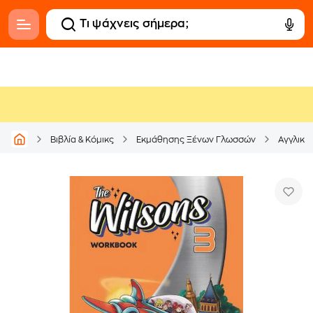
Βιβλία & Κόμικς
Εκμάθησης Ξένων Γλωσσών
Αγγλική