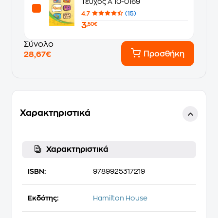
Τεύχος Α 10-0169
4.7
(15)
3
,50€
Σύνολο
Προσθήκη
28,67€
Χαρακτηριστικά
Χαρακτηριστικά
ISBN:
9789925317219
Εκδότης:
Hamilton House