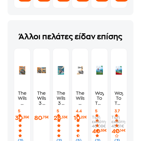
Άλλοι πελάτες είδαν επίσης
The
The
The
The
Way
Way
Wilsons
Wilsons
Wilsons
Wilsons
To
To
3
3 -
3 -
3
The
The
Student's
Student's
Grammar
Test
Top
Top
5
5
4.4
5
3.7
Book
Book
Greek
B1+
B1+
30
80
28
10
Τιμή
Τιμή
,35€
,75€
,33€
,22€
and
Student's
Workbook
εκδότη:
εκδότη:
Hybrid
Book
&
46.08€
45.61€
Workbook
(+Writing
Companion
40
40
,55€
,14€
Pack
Booklet)
(2)
(2)
(5)
(2)
(3)