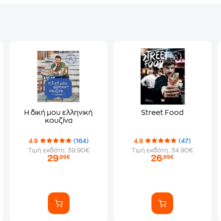
Η δική μου ελληνική
Street Food
κουζίνα
4.9
(164)
4.9
(47)
Τιμή εκδότη: 39.90€
Τιμή εκδότη: 34.90€
29
26
,99€
,99€