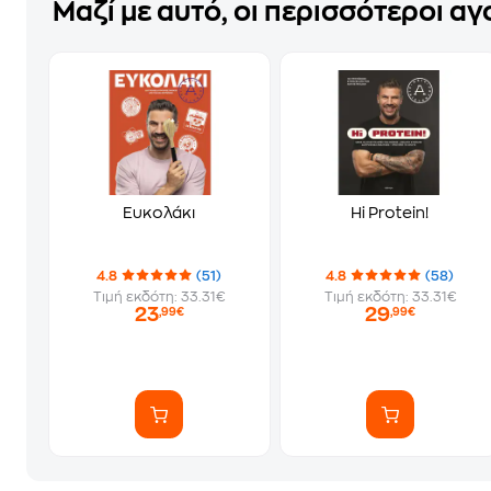
Μαζί με αυτό, οι περισσότεροι α
Ευκολάκι
Hi Protein!
4.8
(51)
4.8
(58)
Τιμή εκδότη: 33.31€
Τιμή εκδότη: 33.31€
23
29
,99€
,99€