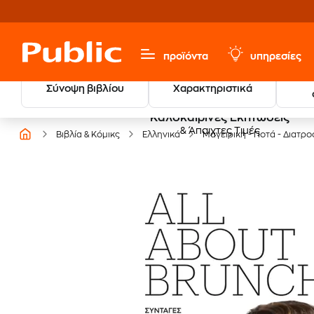
προϊόντα
υπηρεσίες
Σύνοψη βιβλίου
Χαρακτηριστικά
Καλοκαιρινές Εκπτώσεις
& Άπαιχτες Τιμές
Βιβλία & Κόμικς
Ελληνικά
Μαγειρική - Ποτά - Διατρ