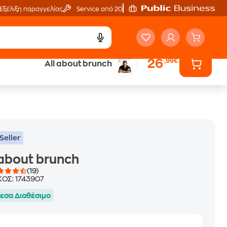
Εξέλιξη παραγγελίας
Service από 20'
26
,99€
All about brunch
ά
Έλα στον κόσμο
των ηχητικών βιβλίων
Seller
 about brunch
(19)
ΚΟΣ:
1743907
εσα Διαθέσιμο