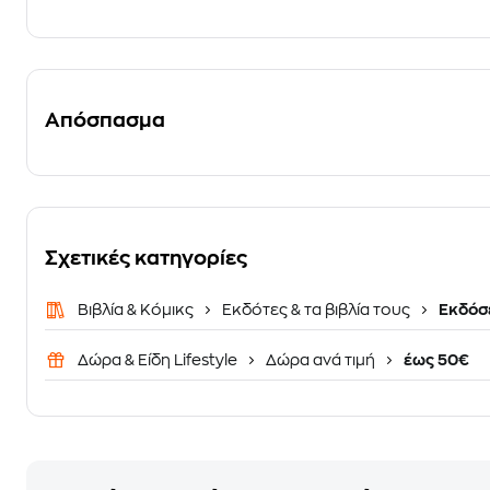
Απόσπασμα
Σχετικές κατηγορίες
Βιβλία & Κόμικς
Εκδότες & τα βιβλία τους
Εκδόσε
Δώρα & Είδη Lifestyle
Δώρα ανά τιμή
έως 50€