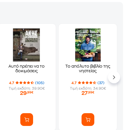
Αυτό πρέπει να το
Το απόλυτο βιβλίο της
δοκιμάσεις
νηστείας
4.7
(105)
4.7
(37)
Τιμή εκδότη: 39.90€
Τιμή εκδότη: 34.90€
29
27
,99€
,99€