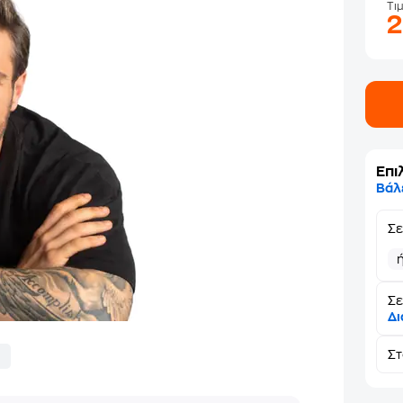
Τι
Επι
Βάλ
Σ
Σε
Δι
Σ