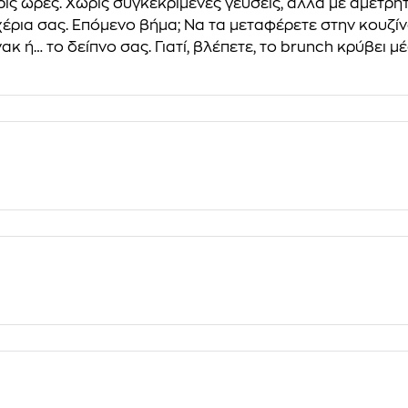
ωρίς ώρες. Χωρίς συγκεκριμένες γεύσεις, αλλά με αμέτρ
 χέρια σας. Επόμενο βήμα; Να τα μεταφέρετε στην κουζίν
ακ ή… το δείπνο σας. Γιατί, βλέπετε, το brunch κρύβει μ