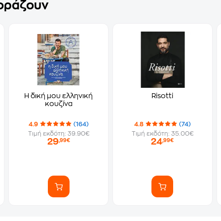
γοράζουν
Η δική μου ελληνική
Risotti
κουζίνα
4.9
(164)
4.8
(74)
Τιμή εκδότη: 39.90€
Τιμή εκδότη: 35.00€
29
24
,99€
,99€