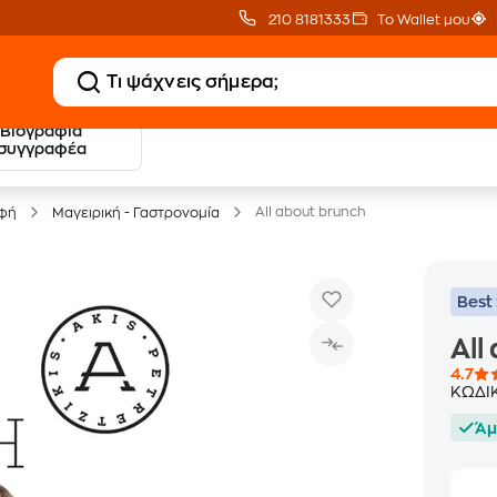
210 8181333
Το Wallet μου
Βιογραφία
20 € Public επιστροφή
Δωρεάν Μεταφορικ
συγγραφέα
με Snappi
με Public+ Delivery
All about brunch
οφή
Μαγειρική - Γαστρονομία
Best 
All
4.7
ΚΩΔΙ
Άμ