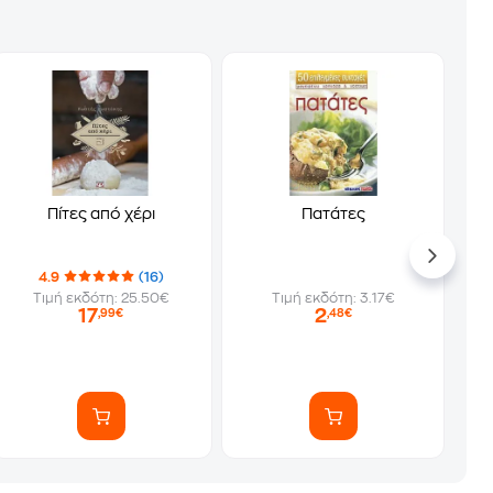
Πίτες από χέρι
Πατάτες
4.9
(16)
Τιμή εκδότη: 25.50€
Τιμή εκδότη: 3.17€
17
2
,99€
,48€