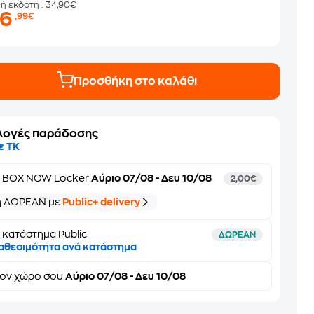
μή εκδότη
: 34,90€
26
,99€
Προσθήκη στο καλάθι
λογές παράδοσης
ε ΤΚ
ε
BOX NOW Locker
Αύριο 07/08 - Δευ 10/08
2,00€
ή ΔΩΡΕΑΝ με
Public+ delivery
 κατάστημα Public
ΔΩΡΕΑΝ
αθεσιμότητα ανά κατάστημα
τον
χώρο σου
Αύριο 07/08 - Δευ 10/08