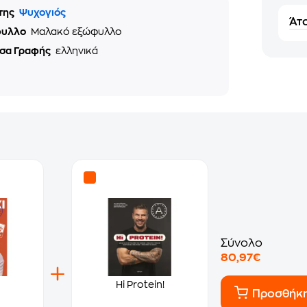
της
Ψυχογιός
Άτο
φυλλο
Μαλακό εξώφυλλο
σα Γραφής
ελληνικά
Σύνολο
80,97€
Hi Protein!
Προσθήκ