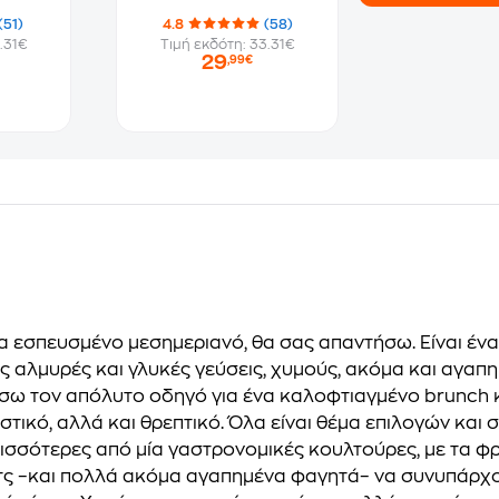
(51)
4.8
(58)
.31€
Τιμή εκδότη: 33.31€
29
,99€
να εσπευσμένο μεσημεριανό, θα σας απαντήσω. Είναι ένα
 αλμυρές και γλυκές γεύσεις, χυμούς, ακόμα και αγαπ
ήσω τον απόλυτο οδηγό για ένα καλοφτιαγμένο brunch κ
ρταστικό, αλλά και θρεπτικό. Όλα είναι θέμα επιλογών κ
ερισσότερες από μία γαστρονομικές κουλτούρες, με τα 
ατς –και πολλά ακόμα αγαπημένα φαγητά– να συνυπάρχο