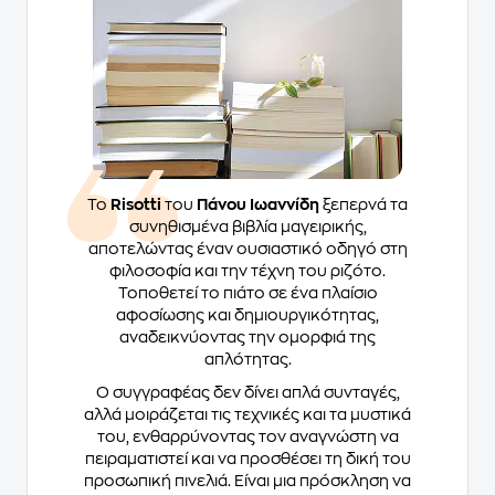
Το
Risotti
του
Πάνου Ιωαννίδη
ξεπερνά τα
συνηθισμένα βιβλία μαγειρικής,
αποτελώντας έναν ουσιαστικό οδηγό στη
φιλοσοφία και την τέχνη του ριζότο.
Τοποθετεί το πιάτο σε ένα πλαίσιο
αφοσίωσης και δημιουργικότητας,
αναδεικνύοντας την ομορφιά της
απλότητας.
Ο συγγραφέας δεν δίνει απλά συνταγές,
αλλά μοιράζεται τις τεχνικές και τα μυστικά
του, ενθαρρύνοντας τον αναγνώστη να
πειραματιστεί και να προσθέσει τη δική του
προσωπική πινελιά. Είναι μια πρόσκληση να