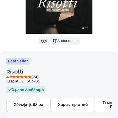
1
Απόσπασμα
Best Seller
Risotti
4.8
(74)
ΚΩΔΙΚΟΣ:
1583769
Άμεσα Διαθέσιμο
Τι είπαν
Σύνοψη βιβλίου
Χαρακτηριστικά
Frie