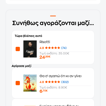
Συνήθως αγοράζονται μαζί...
Τώρα βλέπεις αυτό
Risotti
4.8
(74)
Τιμή εκδότη: 35.00€
24
,99€
Αγόρασε μαζί
Θα σ' αγαπώ ότι κι αν γίνει
4.8
(302)
Τιμή εκδότη: 8.90€
6
,70€