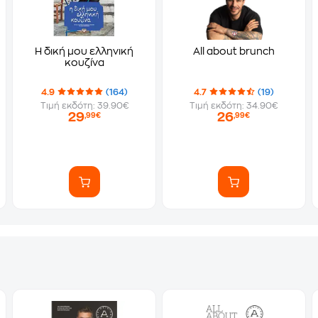
Η δική μου ελληνική
All about brunch
κουζίνα
4.9
(164)
4.7
(19)
Τιμή εκδότη: 39.90€
Τιμή εκδότη: 34.90€
29
26
,99€
,99€