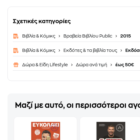
Σχετικές κατηγορίες
Βιβλία & Κόμικς
Βραβεία Βιβλίου Public
2015
Βιβλία & Κόμικς
Εκδότες & τα βιβλία τους
Εκδόσε
Δώρα & Είδη Lifestyle
Δώρα ανά τιμή
έως 50€
Μαζί με αυτό, οι περισσότεροι α