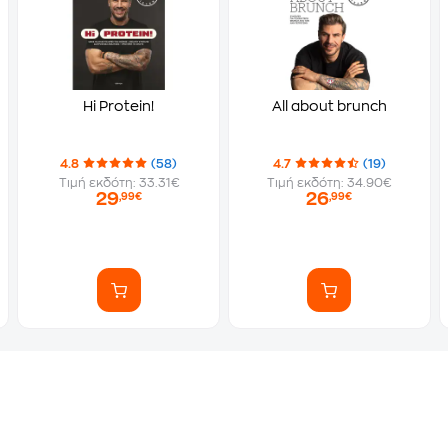
Hi Protein!
All about brunch
4.8
(58)
4.7
(19)
Τιμή εκδότη: 33.31€
Τιμή εκδότη: 34.90€
29
26
,99€
,99€