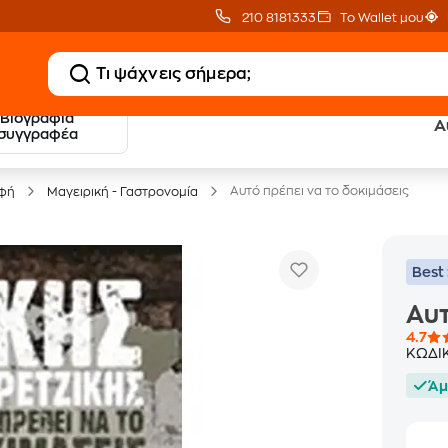
210 8181333
Το Wallet μου
Βιογραφία
Α
20 € Public επιστροφή
Δωρεάν Μεταφορικ
συγγραφέα
με Snappi
με Public+ Delivery
Αυτό πρέπει να το δοκιμάσεις
οφή
Μαγειρική - Γαστρονομία
Best 
Αυτ
4.7
ΚΩΔΙ
Άμ