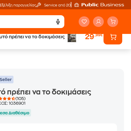
Εξέλιξη παραγγελίας
Service από 20'
29
,99€
υτό πρέπει να το δοκιμάσεις
ά
Έλα στον κόσμο
των ηχητικών βιβλίων
Seller
ό πρέπει να το δοκιμάσεις
(105)
ΚΟΣ:
1036901
εσα Διαθέσιμο