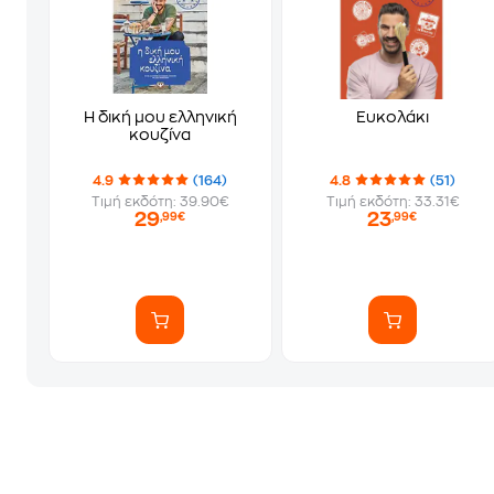
Η δική μου ελληνική
Ευκολάκι
κουζίνα
4.9
(164)
4.8
(51)
Τιμή εκδότη: 39.90€
Τιμή εκδότη: 33.31€
29
23
,99€
,99€