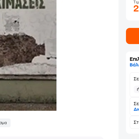
Τι
Επι
Βάλ
Σ
Σε
Δι
Σ
σμα