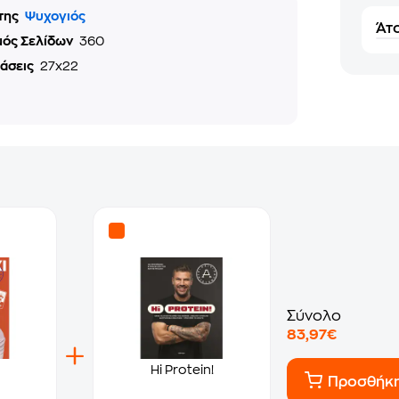
της
Ψυχογιός
Άτο
μός Σελίδων
360
τάσεις
27x22
Σύνολο
83,97€
Hi Protein!
Προσθήκ