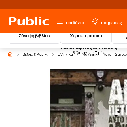
προϊόντα
υπηρεσίες
Σύνοψη βιβλίου
Χαρακτηριστικά
Καλοκαιρινές Εκπτώσεις
& Άπαιχτες Τιμές
Βιβλία & Κόμικς
Ελληνικά
Μαγειρική - Ποτά - Διατρ