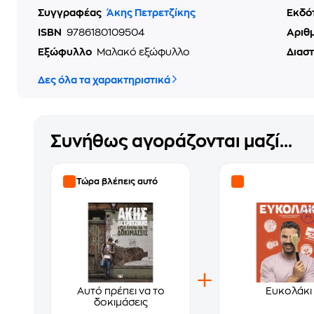
Συγγραφέας
Άκης Πετρετζίκης
Εκδό
ISBN
9786180109504
Αριθ
Εξώφυλλο
Μαλακό εξώφυλλο
Διασ
Δες όλα τα χαρακτηριστικά
Συνήθως αγοράζονται μαζί...
Τώρα βλέπεις αυτό
Αυτό πρέπει να το
Ευκολάκι
δοκιμάσεις