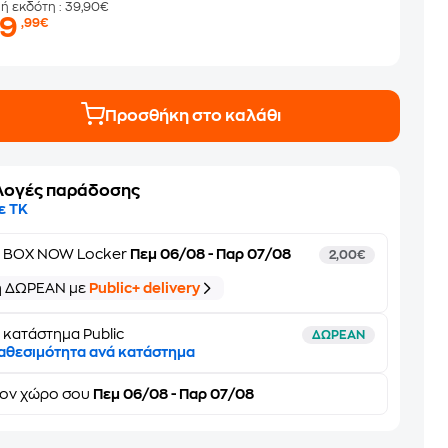
μή εκδότη
: 39,90€
29
,99€
Προσθήκη στο καλάθι
λογές παράδοσης
ε ΤΚ
ε
BOX NOW Locker
Πεμ 06/08 - Παρ 07/08
2,00€
ή ΔΩΡΕΑΝ με
Public+ delivery
 κατάστημα Public
ΔΩΡΕΑΝ
αθεσιμότητα ανά κατάστημα
τον
χώρο σου
Πεμ 06/08 - Παρ 07/08