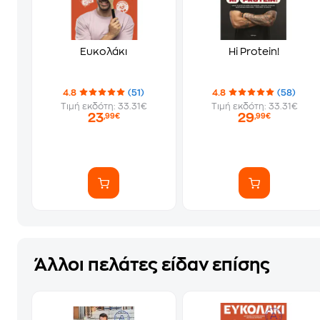
Ευκολάκι
Hi Protein!
4.8
(51)
4.8
(58)
Τιμή εκδότη: 33.31€
Τιμή εκδότη: 33.31€
23
29
,99€
,99€
Άλλοι πελάτες είδαν επίσης