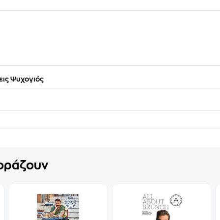
ις Ψυχογιός
γοράζουν