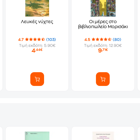
Λευκές νύχτες
Οι μέρες στο
βιβλιοπωλείο Μορισάκι
4.7
(103)
4.5
(80)
Τιμή εκδότη: 5.90€
Τιμή εκδότη: 12.90€
4
9
,44€
,71€