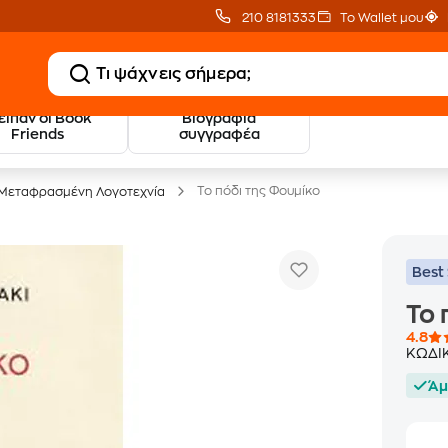
210 8181333
Το Wallet μου
 είπαν οι Book
Βιογραφία
20 € Public επιστροφή
Δωρεάν Μεταφορικ
Friends
συγγραφέα
με Snappi
με Public+ Delivery
Το πόδι της Φουμίκο
Μεταφρασμένη Λογοτεχνία
Best 
Το 
4.8
ΚΩΔΙ
Άμ