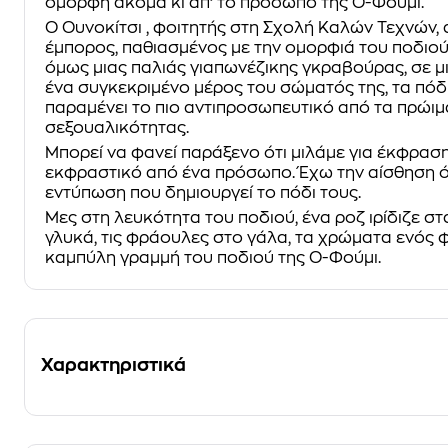
όμορφη ακόμα κι απ’ το πρόσωπο της Ο-Φούμι.
Ο Ουνοκίτσι , φοιτητής στη Σχολή Καλών Τεχνών, 
έμπορος, παθιασμένος με την ομορφιά του ποδιο
όμως μιας παλιάς γιαπωνέζικης γκραβούρας, σε μι
ένα συγκεκριμένο μέρος του σώματός της, τα πόδι
παραμένει το πιο αντιπροσωπευτικό από τα πρώιμ
σεξουαλικότητας.
Μπορεί να φανεί παράξενο ότι μιλάμε για έκφραση
εκφραστικό από ένα πρόσωπο. Έχω την αίσθηση ότ
εντύπωση που δημιουργεί το πόδι τους.
Μες στη λευκότητα του ποδιού, ένα ροζ ιρίδιζε 
γλυκά, τις φράουλες στο γάλα, τα χρώματα ενός φ
καμπύλη γραμμή του ποδιού της Ο-Φούμι.
Χαρακτηριστικά