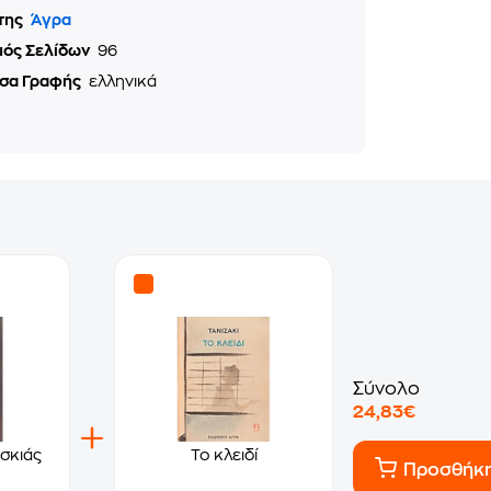
της
Άγρα
μός Σελίδων
96
σα Γραφής
ελληνικά
Σύνολο
24,83€
 σκιάς
Το κλειδί
Προσθήκ