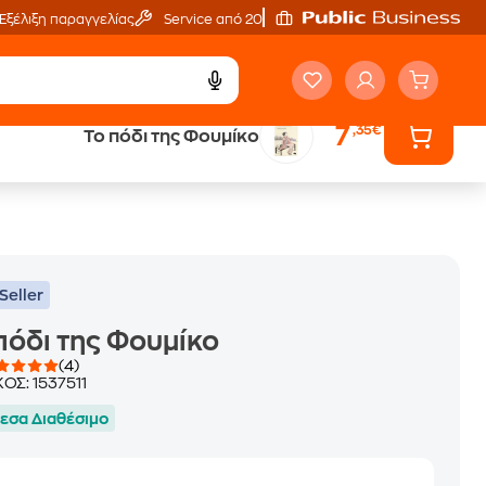
Εξέλιξη παραγγελίας
Service από 20'
7
,35€
Το πόδι της Φουμίκο
ά
Έλα στον κόσμο
των ηχητικών βιβλίων
Seller
πόδι της Φουμίκο
(4)
ΚΟΣ:
1537511
εσα Διαθέσιμο