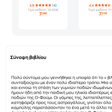
4.8
(4)
4.4
Τιμή εκδότη: 10.50€
Τιμή εκδότη: 11
7
7
,35€
,70€
Σύνοψη βιβλίου
Πολύ σύντομα μου γεννήθηκε η υποψία ότι το « βλ
συνταξιούχου με έναν πολύ ιδιαίτερο τρόπο. Μια
και εννοώ τη στάση των γυμνών ποδιών ιδωμένων 
ήμουν ήδη από την παιδική μου ηλικία ιδιαιτέρως
ποδιών της Ο-Φούμι. Οι γάμπες της, λεπτεπίλεπτες
κατηφόριζε προς τους αστραγάλους, γινόταν όλο 
καμπύλης παρατάσσονταν το ένα μετά το άλλο τα δ