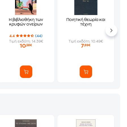
Η βιβλιοθήκη των
Ποιητική θεωρία και
κρυφών ονείρων
τέχνη
4.4
(44)
Τιμή εκδότη: 14.39€
Τιμή εκδότη: 10.49€
10
7
,58€
,89€