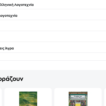
λληνική Λογοτεχνία
ογοτεχνία
ις Άγρα
γοράζουν