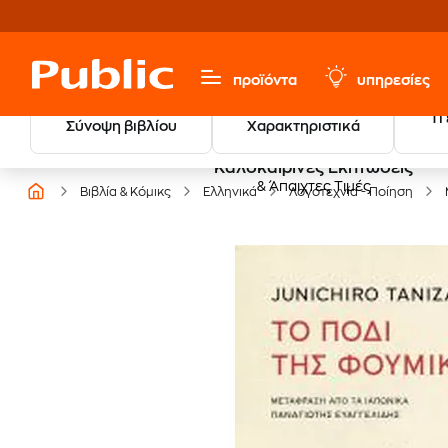
προϊόντα
υπηρεσίες
Τι
Σύνοψη βιβλίου
Χαρακτηριστικά
Καλοκαιρινές Εκπτώσεις
& Άπαιχτες Τιμές
Βιβλία & Κόμικς
Ελληνικά
Λογοτεχνία - Ποίηση