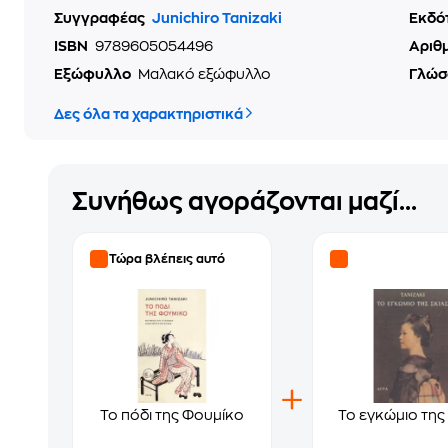
Συγγραφέας
Junichiro Tanizaki
Εκδό
ISBN
9789605054496
Αριθ
Εξώφυλλο
Μαλακό εξώφυλλο
Γλώσ
Δες όλα τα χαρακτηριστικά
Συνήθως αγοράζονται μαζί...
Τώρα βλέπεις αυτό
Το πόδι της Φουμίκο
Το εγκώμιο της