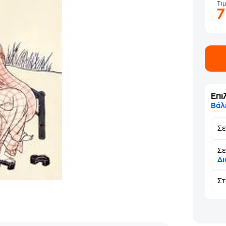
Τι
Επι
Βάλ
Σ
Σε
Δι
Σ