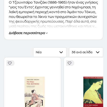
Ο Τζουνιτσίρο Τανιζάκι (1886-1965) ήταν ένας γνήσιος
"γιος του Έντο", έχοντας γεννηθεί στο Νιχόνμπασι, τη
λαϊκή εμπορική περιοχή κοντά στο λιμάνι του Τόκυο,
που θεωρείται το λίκνο των πραγματικών συνεχιστών
της φεουδαρχικής πρωτεύουσας. Παρ' όλα αυτά, στα
μισά περίπου της ζωής του μετακινήθηκε και πήγε να
ζήσει στο Κάνσαϊ, την περιοχή της Οσάκα και του
Διάβασε περισσότερα
Κυότο, το κέντρο της παραδοσιακής ιαπωνικής
αυτοκρατορικής κουλτούρας. Το 1907 δημοσιεύει την
"Κηδεία ενός σπάνιελ" και το "Αβέβαιες αναμνήσεις".
Τον Σεπτέμβριο της επόμενης χρονιάς μπαίνει στο
Νέα
36 ανά σελίδα
Αυτοκρατορικό Πανεπιστήμιο του Τόκιο, στο Τμήμα
Ιαπωνικής Λογοτεχνίας. Το 1911 δημοσιεύει την πρώτη
του συλλογή διηγημάτων με τον τίτλο "Τατουάζ" και
ένα χρόνο αργότερα το πρώτο του μυθιστόρημα
"Ζεστή σούπα". Ακολουθούν πολλά έργα για το
θέατρο, διηγήματα και μυθιστορήματα τα οποία συχνά
έχουν προβλήματα με τη λογοκρισία. Ένα πάθος για
τη Δύση ήταν εφήμερο όσον αφορά τον
κινηματογράφο, την τροφή και τη μόδα, παρέμεινε
όμως μέχρι το τέλος της ζωής του για ό,τι είχε σχέση
με τη δυτική λογοτεχνία, την οποία μελέτησε ευρέως