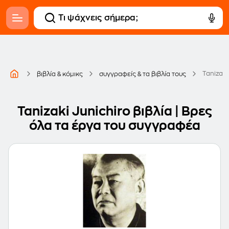
Tanizaki
βιβλία & κόμικς
συγγραφείς & τα βιβλία τους
Tanizaki Junichiro βιβλία | Βρες
όλα τα έργα του συγγραφέα