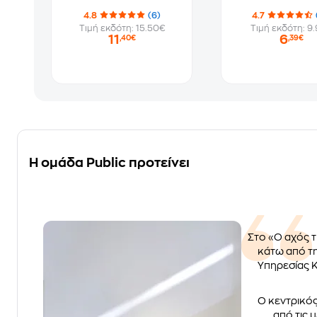
4.8
(6)
4.7
Τιμή εκδότη: 15.50€
Τιμή εκδότη: 9
11
6
,40€
,39€
Η ομάδα Public προτείνει
Στο «Ο αχός τ
κάτω από τη
Υπηρεσίας Κ
Ο κεντρικός
από τις 