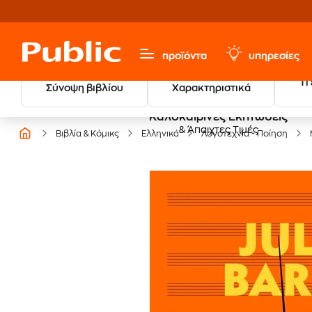
προϊόντα
υπηρεσίες
Τι
Σύνοψη βιβλίου
Χαρακτηριστικά
Καλοκαιρινές Εκπτώσεις
& Άπαιχτες Τιμές
Βιβλία & Κόμικς
Ελληνικά
Λογοτεχνία - Ποίηση