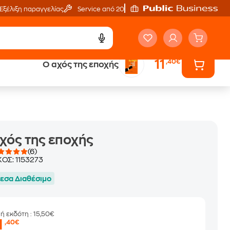
Εξέλιξη παραγγελίας
Service από 20'
11
,40€
Ο αχός της εποχής
ά
Έλα στον κόσμο
των ηχητικών βιβλίων
χός της εποχής
(6)
ΚΟΣ:
1153273
εσα Διαθέσιμο
μή εκδότη
: 15,50€
1
,40€