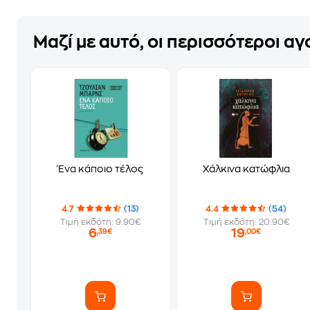
Μαζί με αυτό, οι περισσότεροι α
Ένα κάποιο τέλος
Χάλκινα κατώφλια
4.7
(13)
4.4
(54)
Τιμή εκδότη: 9.90€
Τιμή εκδότη: 20.90€
6
19
,39€
,00€