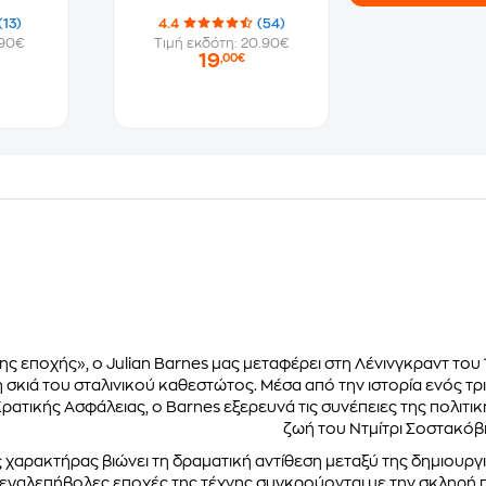
(13)
4.4
(54)
.90€
Τιμή εκδότη: 20.90€
19
,00€
ης εποχής», ο Julian Barnes μας μεταφέρει στη Λένινγκραντ του 
 σκιά του σταλινικού καθεστώτος. Μέσα από την ιστορία ενός τρι
ρατικής Ασφάλειας, ο Barnes εξερευνά τις συνέπειες της πολιτικ
ζωή του Ντμίτρι Σοστακόβι
 χαρακτήρας βιώνει τη δραματική αντίθεση μεταξύ της δημιουργι
μεγαλεπήβολες εποχές της τέχνης συγκρούονται με την σκληρή 