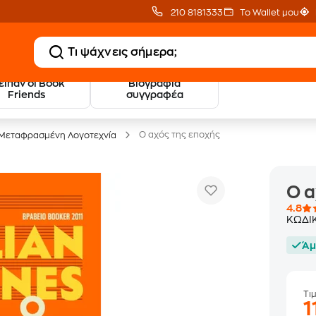
210 8181333
Το Wallet μου
 είπαν οι Book
Βιογραφία
20 € Public επιστροφή
Δωρεάν Μεταφορικ
Friends
συγγραφέα
με Snappi
με Public+ Delivery
Ο αχός της εποχής
Μεταφρασμένη Λογοτεχνία
Ο α
4.8
ΚΩΔΙ
Άμ
Τι
1