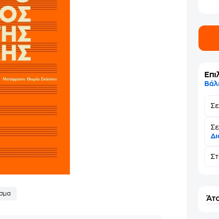
Επι
Βάλ
Σ
Σε
Δι
Σ
σμα
Άτο