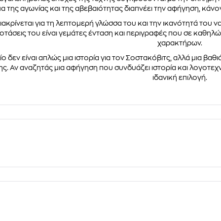
α της αγωνίας και της αβεβαιότητας διαπνέει την αφήγηση, κάν
ιακρίνεται για τη λεπτομερή γλώσσα του και την ικανότητά του ν
ροτάσεις του είναι γεμάτες ένταση και περιγραφές που σε καθηλ
χαρακτήρων.
ίο δεν είναι απλώς μια ιστορία για τον Σοστακόβιτς, αλλά μια βα
ης. Αν αναζητάς μια αφήγηση που συνδυάζει ιστορία και λογοτεχν
ιδανική επιλογή.