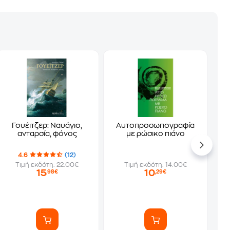
Γουέιτζερ: Ναυάγιο,
Αυτοπροσωπογραφία
ανταρσία, φόνος
με ρώσικο πιάνο
4.6
(12)
Τιμή εκδότη: 22.00€
Τιμή εκδότη: 14.00€
15
10
,98€
,29€