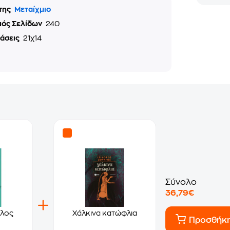
της
Μεταίχμιο
μός Σελίδων
240
τάσεις
21χ14
Σύνολο
36,79€
έλος
Χάλκινα κατώφλια
Προσθήκ