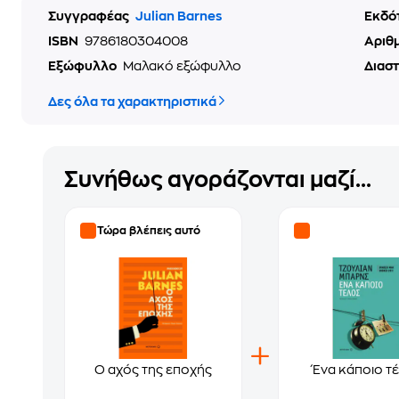
Συγγραφέας
Julian Barnes
Εκδό
ISBN
9786180304008
Αριθ
Εξώφυλλο
Μαλακό εξώφυλλο
Διασ
Δες όλα τα χαρακτηριστικά
Συνήθως αγοράζονται μαζί...
Τώρα βλέπεις αυτό
Ο αχός της εποχής
Ένα κάποιο τ