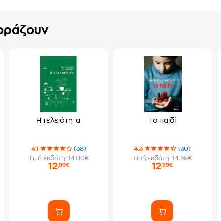
γοράζουν
Η τελειότητα
Το παιδί
4.1
(38)
4.3
(30)
Τιμή εκδότη: 14.00€
Τιμή εκδότη: 14.39€
12
12
,99€
,99€