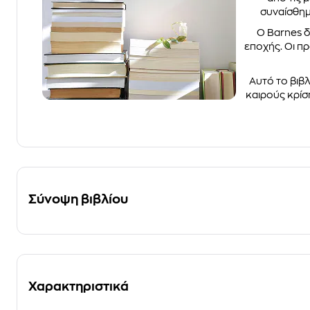
συναίσθημ
Ο Barnes δ
εποχής. Οι π
Αυτό το βιβλ
καιρούς κρίσ
Σύνοψη βιβλίου
Χαρακτηριστικά