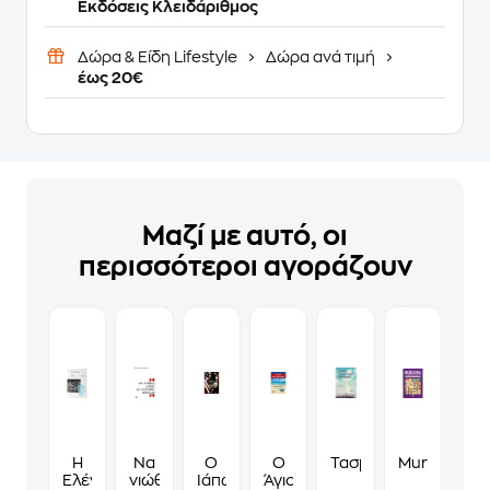
Εκδόσεις Κλειδάριθμος
Δώρα & Είδη Lifestyle
Δώρα ανά τιμή
έως 20€
Μαζί με αυτό, οι
περισσότεροι αγοράζουν
Η
Να
Ο
Ο
Τασμανία
Murdoku
Ελένα
νιώθεις
Ιάπωνας
Άγιος,