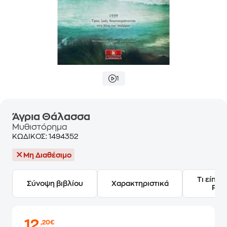
1
Άγρια Θάλασσα
Μυθιστόρημα
ΚΩΔΙΚΟΣ:
1494352
Μη Διαθέσιμο
Τι είπαν
Σύνοψη βιβλίου
Χαρακτηριστικά
Frie
12
,20€