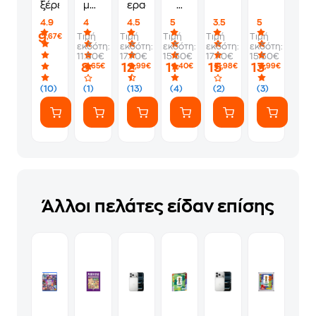
ξέρει
μπλε,
εραστής
ο
να
Σέρφερ
4.9
4
4.5
5
3.5
5
ντύνεσαι
και
9
Τιμή
Τιμή
Τιμή
Τιμή
Τιμή
,67€
κόκκινα
η
εκδότη:
εκδότη:
εκδότη:
εκδότη:
εκδότη:
Πρόεδρος
11.50€
17.70€
15.50€
17.70€
15.50€
8
12
11
15
13
,65€
,99€
,40€
,98€
,99€
(10)
(1)
(13)
(4)
(2)
(3)
Άλλοι πελάτες είδαν επίσης