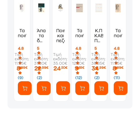
Τα
Άπαντα
Ποιήματα
Τα
Κ.Π
Τα
ποιήματα
τα
και
ποιήματα
ΚΑΒΑΦΗΣ:
ποιήματα
δημοσιευμένα
πεζά
Ποιήματα
ποιήματα
1-
4.8
5
4.8
5
4.8
154-
Τιμή
Τιμή
Τιμή
Τιμή
Τιμή
Τιμή
289
εκδότη:
εκδότη:
εκδότη:
εκδότη:
εκδότη:
εκδότη:
(Επίτομη
11.95€
31.80€
35.00€
12.20€
38.85€
11.95€
έκδοση)
8
22
24
9
34
8
,99€
,99€
,50€
,18€
,99€
,99€
(9)
(2)
(12)
(2)
(11)