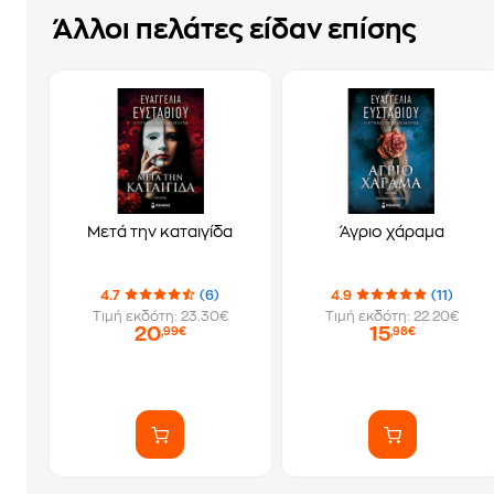
Άλλοι πελάτες είδαν επίσης
Μετά την καταιγίδα
Άγριο χάραμα
4.7
(6)
4.9
(11)
Τιμή εκδότη: 23.30€
Τιμή εκδότη: 22.20€
20
15
,99€
,98€