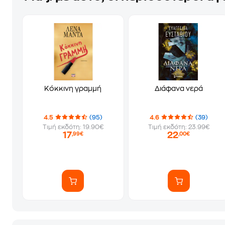
Κόκκινη γραμμή
Διάφανα νερά
4.5
(95)
4.6
(39)
Τιμή εκδότη: 19.90€
Τιμή εκδότη: 23.99€
17
22
,99€
,00€