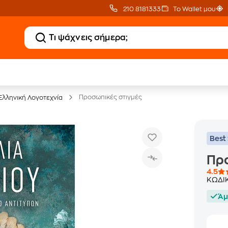
210 8181333
Το Wallet μου
20 € Public επιστροφή
Δωρεάν Μεταφορικ
με Snappi
με Public+ Delivery
Προσωπικές στιγμές
Ελληνική Λογοτεχνία
Best 
Προ
4.5
ΚΩΔΙ
Άμ