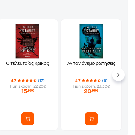
Ο τελευταίος κρίκος
Αν τον άνεμο ρωτήσεις
4.7
(17)
4.7
(6)
Τιμή εκδότη: 22.20€
Τιμή εκδότη: 23.30€
15
20
,98€
,99€