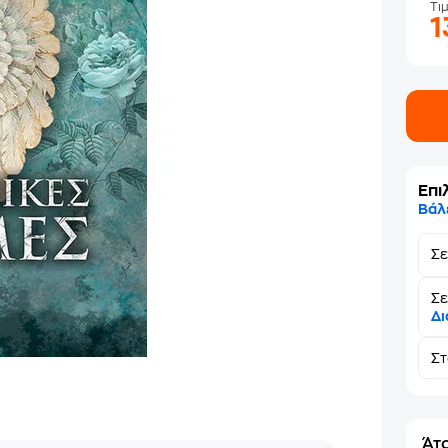
Τι
1
Επι
Βάλ
Σ
Σε
Δι
Σ
Άτο