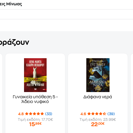
ις Μίνωας
γοράζουν
Γυναικεία υπόθεση 5 -
Διάφανα νερά
Άδειο νυφικό
4.8
(33)
4.6
(39)
Τιμή εκδότη: 17.70€
Τιμή εκδότη: 23.99€
15
22
,98€
,00€