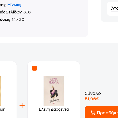
της
Μίνωας
Άτο
μός Σελίδων
696
τάσεις
14 x 20
Σύνολο
51,96€
μμή
Ελένη Δαρζέντα
Προσθήκ