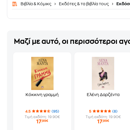
Βιβλία & Κόμικς
Εκδότες & τα βιβλία τους
Εκδόσε
Μαζί με αυτό, οι περισσότεροι α
Κόκκινη γραμμή
Ελένη Δαρζέντα
4.5
(95)
5
(8)
Τιμή εκδότη: 19.90€
Τιμή εκδότη: 19.90€
17
17
,99€
,99€