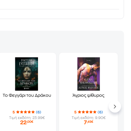
Το Φεγγάρι του Δράκου
Άγριος ψίθυρος
5
(6)
5
(6)
Τιμή εκδότη: 23.99€
Τιμή εκδότη: 9.90€
22
7
,00€
,45€