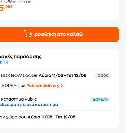
μή εκδότη
: 22,20€
15
,98€
Προσθήκη στο καλάθι
λογές παράδοσης
ε ΤΚ
ε
BOX NOW Locker
Αύριο 11/08 - Τετ 12/08
2,00€
ή ΔΩΡΕΑΝ με
Public+ delivery
 κατάστημα Public
ΔΩΡΕΑΝ
αθεσιμότητα ανά κατάστημα
τον
χώρο σου
Αύριο 11/08 - Τετ 12/08