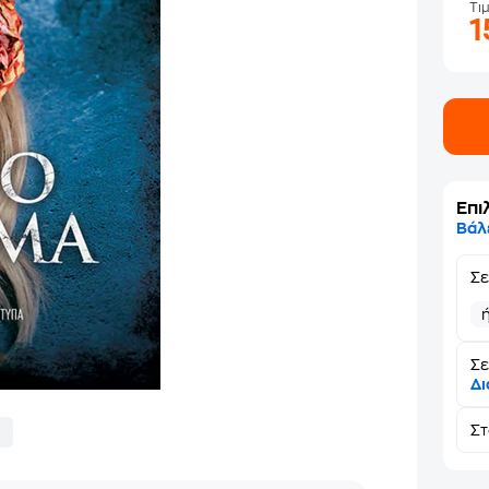
Τι
Επι
Βάλ
Σ
Σε
Δι
Σ