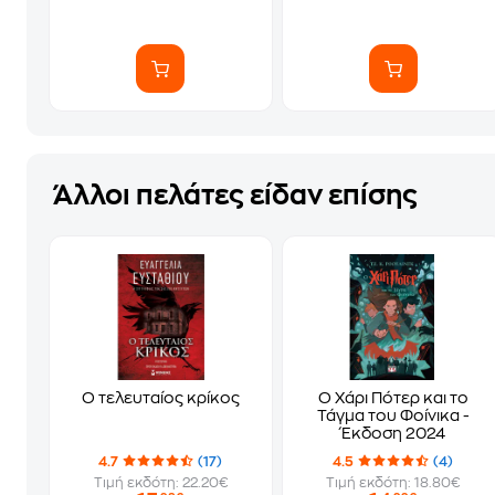
Άλλοι πελάτες είδαν επίσης
Ο τελευταίος κρίκος
Ο Χάρι Πότερ και το
Τάγμα του Φοίνικα -
Έκδοση 2024
4.7
(17)
4.5
(4)
Τιμή εκδότη: 22.20€
Τιμή εκδότη: 18.80€