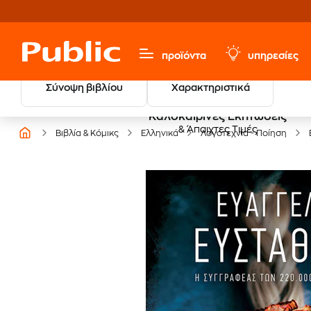
προϊόντα
υπηρεσίες
Σύνοψη βιβλίου
Χαρακτηριστικά
Καλοκαιρινές Εκπτώσεις
& Άπαιχτες Τιμές
Βιβλία & Κόμικς
Ελληνικά
Λογοτεχνία - Ποίηση