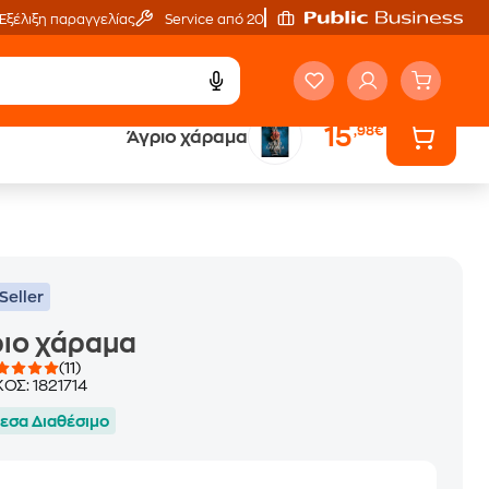
Εξέλιξη παραγγελίας
Service από 20'
15
,98€
Άγριο χάραμα
ά
Έλα στον κόσμο
των ηχητικών βιβλίων
Seller
ριο χάραμα
(11)
ΚΟΣ:
1821714
εσα Διαθέσιμο