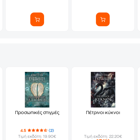
Προσωπικές στιγμές
Πέτρινοι κύκνοι
4.5
(2)
Τιμή εκδότη: 19.90€
Τιμή εκδότη: 22.20€