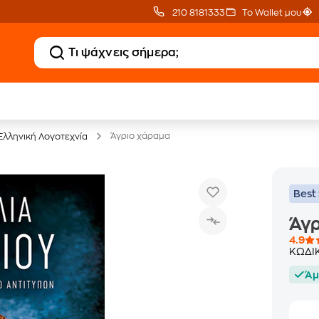
210 8181333
Το Wallet μου
20 € Public επιστροφή
Δωρεάν Μεταφορικ
με Snappi
με Public+ Delivery
Άγριο χάραμα
Ελληνική Λογοτεχνία
Best 
Άγ
4.9
ΚΩΔΙ
Άμ