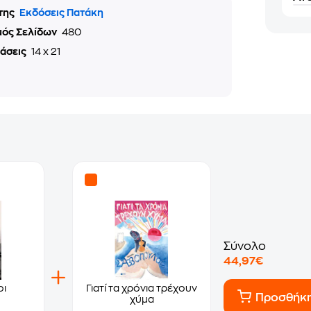
της
Εκδόσεις Πατάκη
μός Σελίδων
480
τάσεις
14 x 21
Σύνολο
44,97€
οι
Γιατί τα χρόνια τρέχουν
Προσθήκ
χύμα