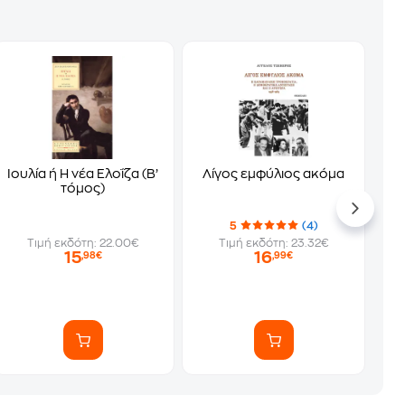
Ιουλία ή Η νέα Ελοΐζα (Β’
Λίγος εμφύλιος ακόμα
τόμος)
5
(4)
Τιμή εκδότη: 22.00€
Τιμή εκδότη: 23.32€
15
16
,98€
,99€