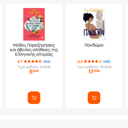
Μύθοι, Παρεξηγήσεις
Πανδώρα
και άβολες αλήθειες της
Ελληνικής ιστορίας
4.7
(94)
4.2
(68)
Τιμή εκδότη: 8.80€
Τιμή εκδότη: 19.90€
5
17
,68€
,99€