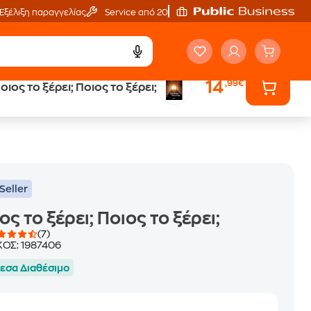
Εξέλιξη παραγγελίας
Service από 20'
14
,99€
οιος το ξέρει; Ποιος το ξέρει;
ά
Έλα στον κόσμο
των ηχητικών βιβλίων
Seller
ος το ξέρει; Ποιος το ξέρει;
(7)
ΚΟΣ:
1987406
εσα Διαθέσιμο