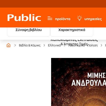
προϊόντα
υπηρεσίες
Σύνοψη βιβλίου
Χαρακτηριστικά
Καλοκαιρινές Εκπτώσεις
& Άπαιχτες Τιμές
Βιβλία & Κόμικς
Ελληνικά
Λογοτεχνία - Ποίηση