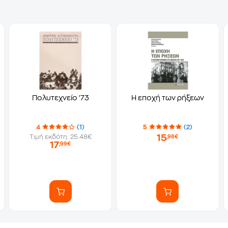
Πολυτεχνείο '73
Η εποχή των ρήξεων
4
(1)
5
(2)
15
Τιμή εκδότη: 25.48€
,98€
17
,99€