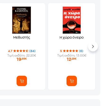
Μεθυστής
Η χώρα όνειρο
4.7
(84)
5
(6)
Τιμή εκδότη: 22.20€
Τιμή εκδότη: 13.00€
19
12
,99€
,29€