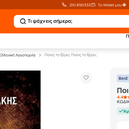
210 8181333
Το Wallet μου
Π
20 € Public επιστροφή
Δωρεάν Μεταφορικ
με Snappi
με Public+ Delivery
Ποιος το ξέρει; Ποιος το ξέρει;
Ελληνική Λογοτεχνία
Best 
Ποι
4.4
ΚΩΔΙ
Άμ