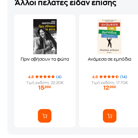
Άλλοι πελάτες είδαν επίσης
Πριν σβήσουν τα φώτα
Ανάμεσα σε εμπόδια
4.8
(4)
4.6
(14)
Τιμή εκδότη: 22.20€
Τιμή εκδότη: 17.70€
15
12
,98€
,99€