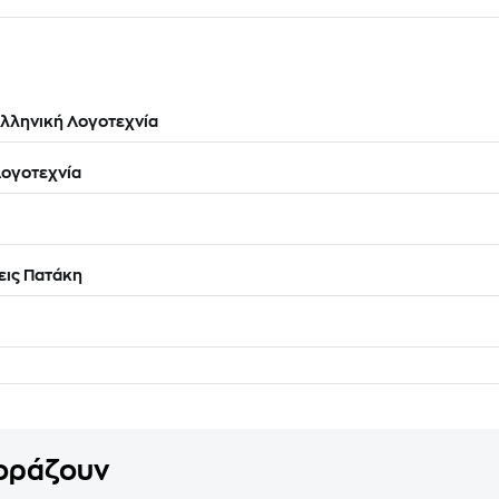
λληνική Λογοτεχνία
ογοτεχνία
ις Πατάκη
γοράζουν