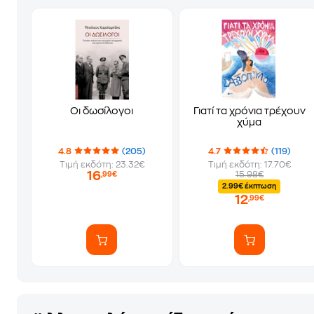
Οι δωσίλογοι
Γιατί τα χρόνια τρέχουν
χύμα
4.8
(205)
4.7
(119)
Τιμή εκδότη: 23.32€
Τιμή εκδότη: 17.70€
16
15.98€
,99€
2.99€ έκπτωση
12
,99€