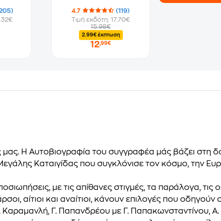
205)
4.7
(119)
.32€
Τιμή εκδότη: 17.70€
15.98€
2.99€ έκπτωση
12
,99€
λους μας. Η Αυτοβιογραφία του συγγραφέα μάς βάζει στη
 Μεγάλης Καταιγίδας που συγκλόνισε τον κόσμο, την Ευρ
οσιωπήσεις, με τις απίθανες στιγμές, τα παράλογα, τις
οι, αίτιοι και αναίτιοι, κάνουν επιλογές που οδηγούν 
 Καραμανλή, Γ. Παπανδρέου με Γ. Παπακωνσταντίνου, Α. 