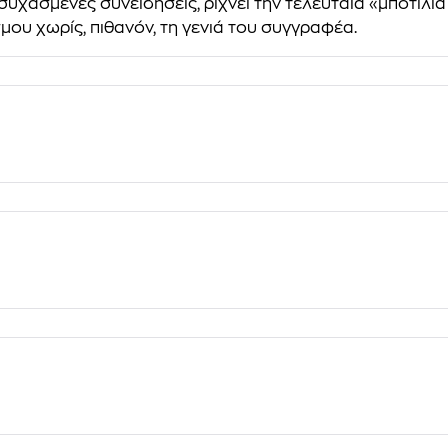
συχασμένες συνειδήσεις, ρίχνει την τελευταία «μποτίλια
σμου χωρίς, πιθανόν, τη γενιά του συγγραφέα.