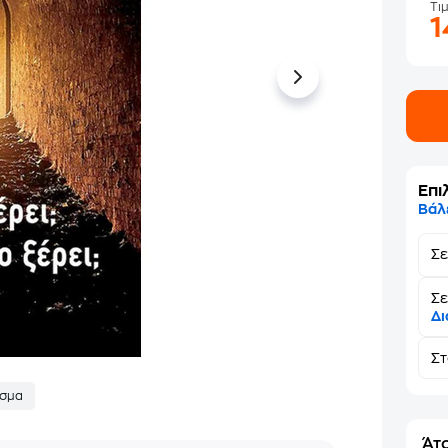
Τι
Επι
Βάλ
Σ
Σε
Δι
Σ
σμα
Άτο