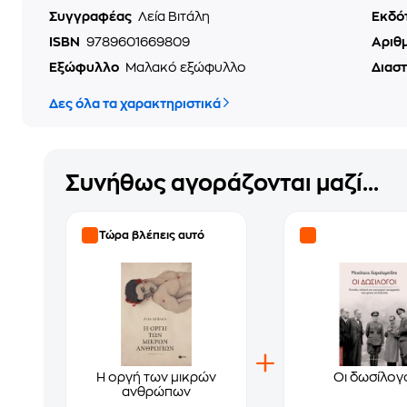
Συγγραφέας
Λεία Βιτάλη
Εκδό
ISBN
9789601669809
Αριθ
Εξώφυλλο
Μαλακό εξώφυλλο
Διασ
Δες όλα τα χαρακτηριστικά
Συνήθως αγοράζονται μαζί...
Τώρα βλέπεις αυτό
Η οργή των μικρών
Οι δωσίλογ
ανθρώπων