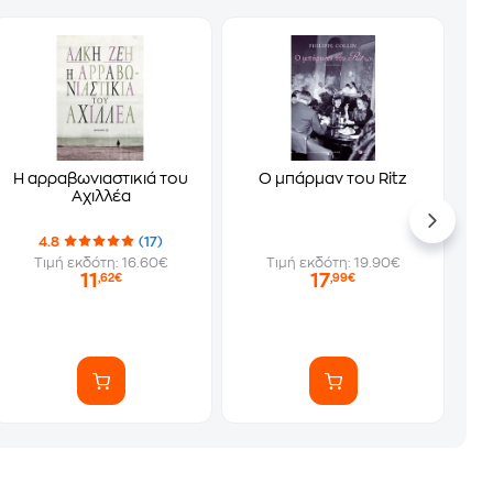
Η αρραβωνιαστικιά του
Ο μπάρμαν του Ritz
Αχιλλέα
4.8
(17)
Τιμή εκδότη: 16.60€
Τιμή εκδότη: 19.90€
11
17
,62€
,99€