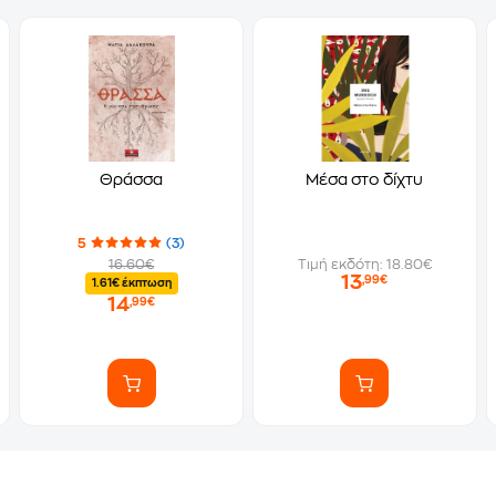
Θράσσα
Μέσα στο δίχτυ
5
(3)
16.60€
Τιμή εκδότη: 18.80€
13
,99€
1.61€ έκπτωση
14
,99€