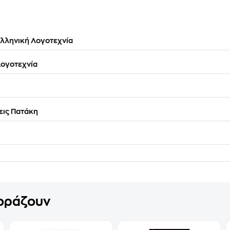
λληνική Λογοτεχνία
ογοτεχνία
ις Πατάκη
γοράζουν