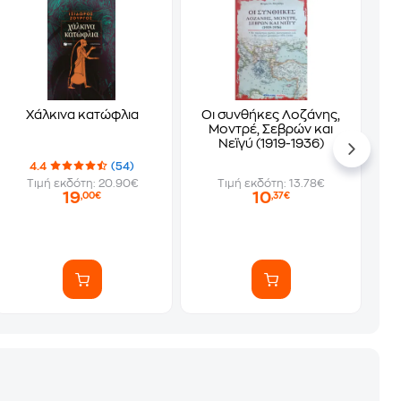
Χάλκινα κατώφλια
Οι συνθήκες Λοζάνης,
Μοντρέ, Σεβρών και
Νεϊγύ (1919-1936)
4.4
(54)
Τιμή εκδότη: 20.90€
Τιμή εκδότη: 13.78€
19
10
,00€
,37€