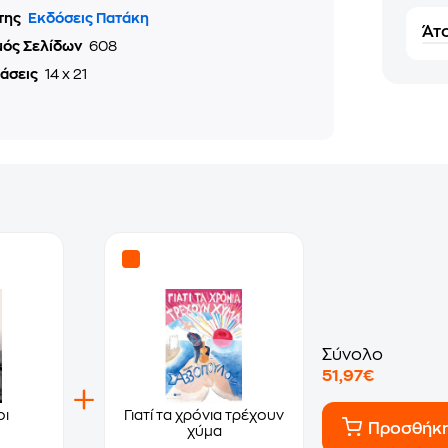
της
Εκδόσεις Πατάκη
Άτο
μός Σελίδων
608
τάσεις
14 x 21
Σύνολο
51,97€
οι
Γιατί τα χρόνια τρέχουν
Προσθήκ
χύμα