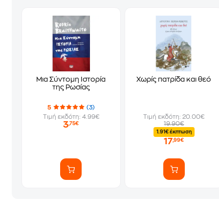
Μια Σύντομη Ιστορία
Χωρίς πατρίδα και θεό
της Ρωσίας
5
(3)
Τιμή εκδότη: 4.99€
Τιμή εκδότη: 20.00€
3
19.90€
,75€
1.91€ έκπτωση
17
,99€