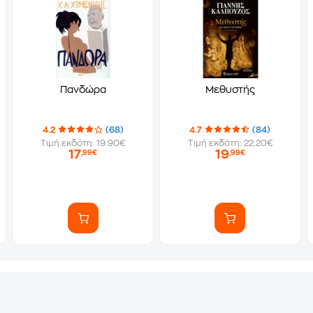
Πανδώρα
Μεθυστής
4.2
(68)
4.7
(84)
Τιμή εκδότη: 19.90€
Τιμή εκδότη: 22.20€
17
19
,99€
,99€