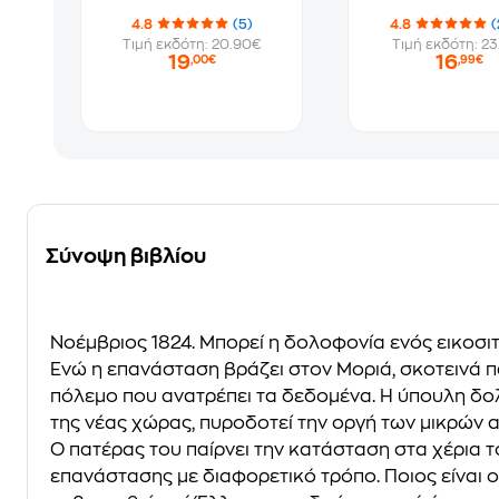
4.8
(5)
4.8
(
Τιμή εκδότη: 20.90€
Τιμή εκδότη: 23
19
16
,00€
,99€
Σύνοψη βιβλίου
Νοέµβριος 1824. Μπορεί η δολοφονία ενός εικοσι
Ενώ η επανάσταση βράζει στον Μοριά, σκοτεινά π
πόλεµο που ανατρέπει τα δεδοµένα. Η ύπουλη δ
της νέας χώρας, πυροδοτεί την οργή των µικρών
Ο πατέρας του παίρνει την κατάσταση στα χέρια τ
επανάστασης µε διαφορετικό τρόπο. Ποιος είναι 