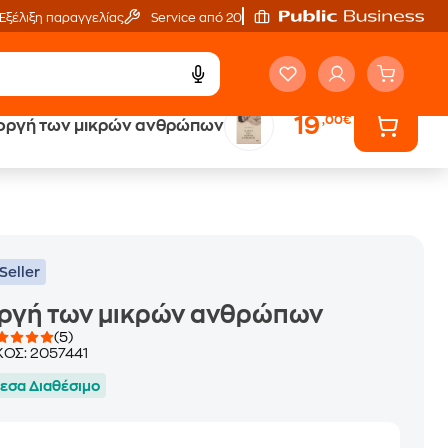
Εξέλιξη παραγγελίας
Service από 20'
19
,00€
οργή των μικρών ανθρώπων
ά
Έλα στον κόσμο
των ηχητικών βιβλίων
Seller
οργή των μικρών ανθρώπων
(5)
ΚΟΣ:
2057441
εσα Διαθέσιμο