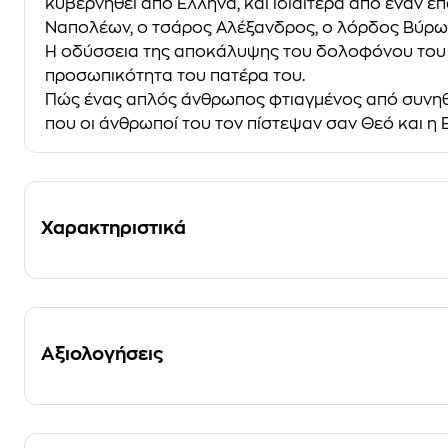
κυβερνηθεί από Έλληνα, και ιδιαίτερα από έναν ε
Ναπολέων, ο τσάρος Αλέξανδρος, ο λόρδος Βύρωνα
Η οδύσσεια της αποκάλυψης του δολοφόνου του Πά
προσωπικότητα του πατέρα του.
Πώς ένας απλός άνθρωπος φτιαγµένος από συνηθισ
που οι άνθρωποί του τον πίστεψαν σαν Θεό και η
Χαρακτηριστικά
Αξιολογήσεις