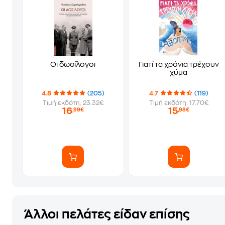
Οι δωσίλογοι
Γιατί τα χρόνια τρέχουν
χύμα
4.8
(205)
4.7
(119)
Τιμή εκδότη: 23.32€
Τιμή εκδότη: 17.70€
16
15
,99€
,98€
Άλλοι πελάτες είδαν επίσης