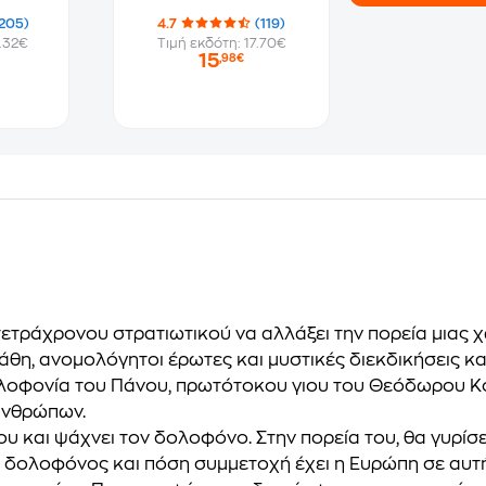
205)
4.7
(119)
.32€
Τιμή εκδότη: 17.70€
15
,98€
τετράχρονου στρατιωτικού να αλλάξει την πορεία µιας 
άθη, ανοµολόγητοι έρωτες και µυστικές διεκδικήσεις κ
ολοφονία του Πάνου, πρωτότοκου γιου του Θεόδωρου Κ
 ανθρώπων.
ου και ψάχνει τον δολοφόνο. Στην πορεία του, θα γυρίσ
ο δολοφόνος και πόση συµµετοχή έχει η Ευρώπη σε αυτή 