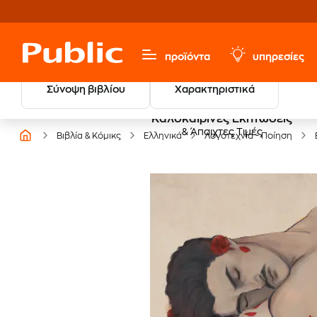
προϊόντα
υπηρεσίες
Σύνοψη βιβλίου
Χαρακτηριστικά
Καλοκαιρινές Εκπτώσεις
& Άπαιχτες Τιμές
Βιβλία & Κόμικς
Ελληνικά
Λογοτεχνία - Ποίηση