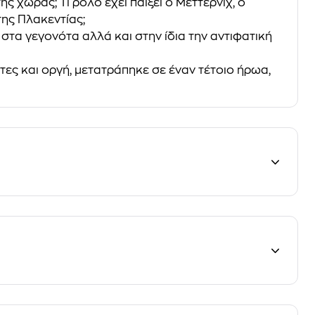
 χώρας; Τι ρόλο έχει παίξει ο Μέττερνιχ, ο
ης Πλακεντίας;
τα γεγονότα αλλά και στην ίδια την αντιφατική
ες και οργή, µετατράπηκε σε έναν τέτοιο ήρωα,