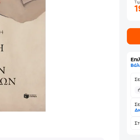
Τι
Επι
Βάλ
Σ
Σε
Δι
Σ