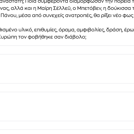
παναστάτη; Ποια συµφέροντα διαµόρφωσαν την πορεία της
ς, αλλά και η Μαίρη Σέλλεϋ, ο Μπετόβεν, η δούκισσα τ
νου, µέσα από συνεχείς ανατροπές, θα ρίξει νέο φως σ
µένο υλικό, επιθυµίες, όραµα, αµφιβολίες, δράση, έρωτ
 Ευρώπη τον φοβήθηκε σαν διάβολο;