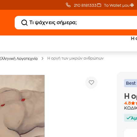
210 8181333
Το Wallet μου
Η 
20 € Public επιστροφή
Δωρεάν Μεταφορικ
με Snappi
με Public+ Delivery
Η οργή των μικρών ανθρώπων
Ελληνική Λογοτεχνία
Best 
Η 
4.8
ΚΩΔΙ
Άμ