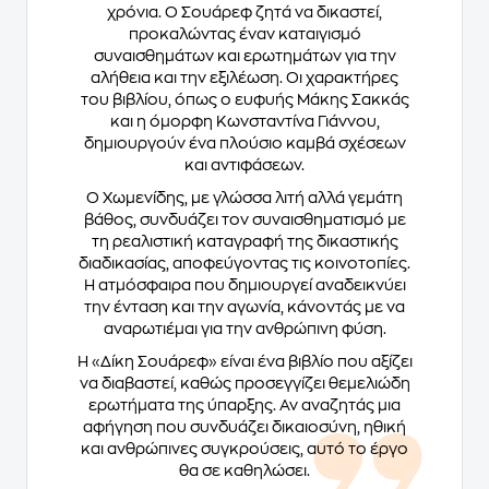
χρόνια. Ο Σουάρεφ ζητά να δικαστεί,
προκαλώντας έναν καταιγισμό
συναισθημάτων και ερωτημάτων για την
αλήθεια και την εξιλέωση. Οι χαρακτήρες
του βιβλίου, όπως ο ευφυής Μάκης Σακκάς
και η όμορφη Κωνσταντίνα Γιάννου,
δημιουργούν ένα πλούσιο καμβά σχέσεων
και αντιφάσεων.
Ο Χωμενίδης, με γλώσσα λιτή αλλά γεμάτη
βάθος, συνδυάζει τον συναισθηματισμό με
τη ρεαλιστική καταγραφή της δικαστικής
διαδικασίας, αποφεύγοντας τις κοινοτοπίες.
Η ατμόσφαιρα που δημιουργεί αναδεικνύει
την ένταση και την αγωνία, κάνοντάς με να
αναρωτιέμαι για την ανθρώπινη φύση.
Η «Δίκη Σουάρεφ» είναι ένα βιβλίο που αξίζει
να διαβαστεί, καθώς προσεγγίζει θεμελιώδη
ερωτήματα της ύπαρξης. Αν αναζητάς μια
αφήγηση που συνδυάζει δικαιοσύνη, ηθική
και ανθρώπινες συγκρούσεις, αυτό το έργο
θα σε καθηλώσει.