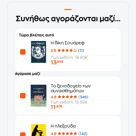
Συνήθως αγοράζονται μαζί...
Τώρα βλέπεις αυτό
Η δίκη Σουάρεφ
3.8
(11)
Τιμή εκδότη: 19.90€
13
,99€
Αγόρασε μαζί
Το ξενοδοχείο των
συναισθημάτων
4.8
(346)
Τιμή εκδότη: 15.50€
11
,40€
Η πλεξούδα
4.8
(142)