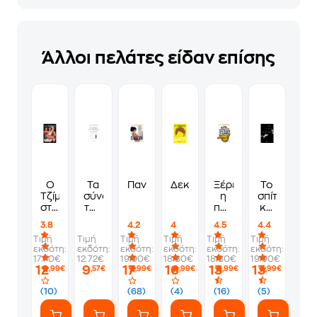
Άλλοι πελάτες είδαν επίσης
Ο
Τα
Πανδώρα
Δεκατρία
Ξέρει
Το
Τζίμης
σύνορα
η
σπίτι
στην
του
πάπια
και
Κυψέλη
πολιτισμού
πού
το
3.8
4.2
4
4.5
4.4
είναι
κελλί
Τιμή
Τιμή
Τιμή
Τιμή
Τιμή
Τιμή
η
εκδότη:
εκδότη:
εκδότη:
εκδότη:
εκδότη:
εκδότη:
λίμνη
17.70€
12.72€
19.90€
18.80€
18.80€
19.90€
12
9
17
16
13
13
,99€
,57€
,99€
,99€
,99€
,99€
(10)
(68)
(4)
(16)
(5)