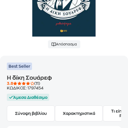
Απόσπασμα
Best Seller
Η δίκη Σουάρεφ
3.8
(11)
ΚΩΔΙΚΟΣ:
1797454
Άμεσα Διαθέσιμο
Τι είπαν
Σύνοψη βιβλίου
Χαρακτηριστικά
Frie