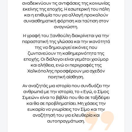
αναδεικνύουν τις αντιφάσεις της κοινωνίας
εκείνης της εποχής. Η εσωτερική του πάλη
και η επιθυμία του για αλλαγή προκαλούν
συναισθηματική φόρτιση και ταύτιση στον
αναγνώστη.
Η γραφή του Ξανθούλη διακρίνεται για την
παραστατική της γλώσσα και την ικανότητά
της να δημιουργεί εικόνες που
ζωντανεύουν τη καθημερινότητα της
εποχής. Οι διάλογοι είναι γεμάτοι χιούμορ
και αλήθεια, ενώ οι περιγραφές της
Χαλκόπολης προσφέρουν μια σχεδόν
ποιητική αίσθηση.
Αν αναζητάς μια ιστορία που συνδυάζει την
ανθρωπιά με την ιστορία, το «Εγώ, ο Σίμος
Σιμεών» είναι το βιβλίο που θα σε ταξιδέψει
και θα σε προβληματίσει. Μη χάσεις την
ευκαιρία να γνωρίσεις τον Σίμο και την
αναζήτησή του για ελευθερία και
αυτοπραγμάτωση.