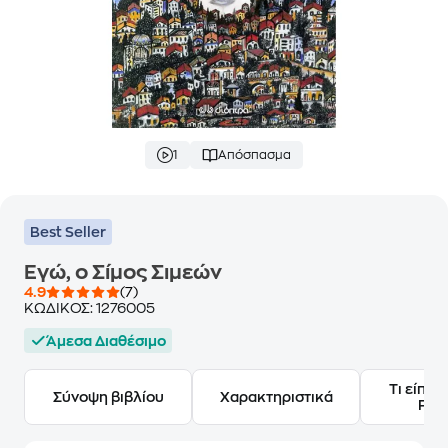
1
Απόσπασμα
Best Seller
Εγώ, ο Σίμος Σιμεών
4.9
(7)
ΚΩΔΙΚΟΣ:
1276005
Άμεσα Διαθέσιμο
Τι είπαν
Σύνοψη βιβλίου
Χαρακτηριστικά
Frie