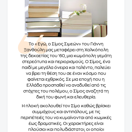
Το «Εγώ, ο Σίμος Σιμεών» του Γιάννη
Ξανθούλη μας μεταφέρει στη Χαλκόπολη
της δεκαετίας του '60, μια κωμόπολη γεμάτη
στερεότυπα και περιορισμούς. Ο Σίμος, ένα
παιδί με μεγάλα όνειρα και ταλέντο, παλεύει
να βρει τη θέση του σε έναν κόσμο που
φαίνεται εχθρικός. Σε μια εποχή που η
Ελλάδα προσπαθεί να αναδυθεί από τις
στάχτες του πολέμου, ο Σίμος αναζητά τη
δική του φωνή και ελευθερία.
Η πλοκή ακολουθεί τον Σίμο καθώς βρίσκει
συμμάχους και αντιπάλους, με τις
περιπέτειές του να κυμαίνονται από κωμικές
έως δραματικές. Οι χαρακτήρες είναι
πλούσιοι και πολυδιάστατοι, οι οποίοι