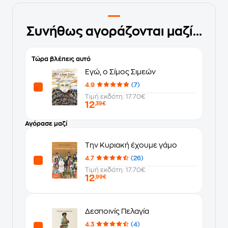
Συνήθως αγοράζονται μαζί...
Τώρα βλέπεις αυτό
Εγώ, ο Σίμος Σιμεών
4.9
(7)
Τιμή εκδότη: 17.70€
12
,39€
Αγόρασε μαζί
Την Κυριακή έχουμε γάμο
4.7
(26)
Τιμή εκδότη: 17.70€
12
,99€
Δεσποινίς Πελαγία
4.3
(4)