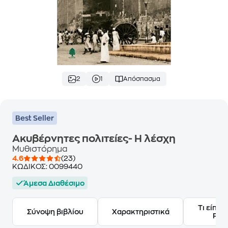
2
1
Απόσπασμα
Best Seller
Ακυβέρνητες πολιτείες- Η λέσχη
Μυθιστόρημα
4.6
(23)
ΚΩΔΙΚΟΣ:
0099440
Άμεσα Διαθέσιμο
Τι είπαν
Σύνοψη βιβλίου
Χαρακτηριστικά
Frie