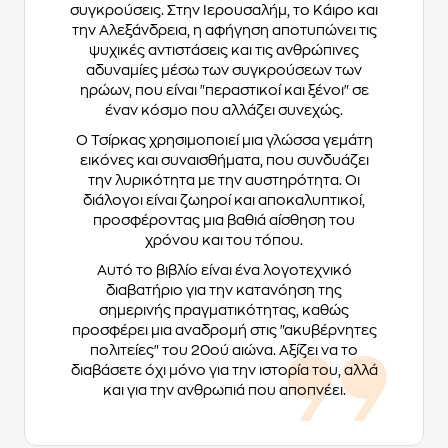
συγκρούσεις. Στην Ιερουσαλήμ, το Κάιρο και
την Αλεξάνδρεια, η αφήγηση αποτυπώνει τις
ψυχικές αντιστάσεις και τις ανθρώπινες
αδυναμίες μέσω των συγκρούσεων των
ηρώων, που είναι "περαστικοί και ξένοι" σε
έναν κόσμο που αλλάζει συνεχώς.
Ο Τσίρκας χρησιμοποιεί μια γλώσσα γεμάτη
εικόνες και συναισθήματα, που συνδυάζει
την λυρικότητα με την αυστηρότητα. Οι
διάλογοι είναι ζωηροί και αποκαλυπτικοί,
προσφέροντας μια βαθιά αίσθηση του
χρόνου και του τόπου.
Αυτό το βιβλίο είναι ένα λογοτεχνικό
διαβατήριο για την κατανόηση της
σημερινής πραγματικότητας, καθώς
προσφέρει μια αναδρομή στις "ακυβέρνητες
πολιτείες" του 20ού αιώνα. Αξίζει να το
διαβάσετε όχι μόνο για την ιστορία του, αλλά
και για την ανθρωπιά που αποπνέει.