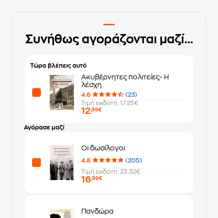
Συνήθως αγοράζονται μαζί...
Τώρα βλέπεις αυτό
Ακυβέρνητες πολιτείες- Η
λέσχη
4.6
(23)
Τιμή εκδότη: 17.25€
12
,99€
Αγόρασε μαζί
Οι δωσίλογοι
4.8
(205)
Τιμή εκδότη: 23.32€
16
,99€
Πανδώρα