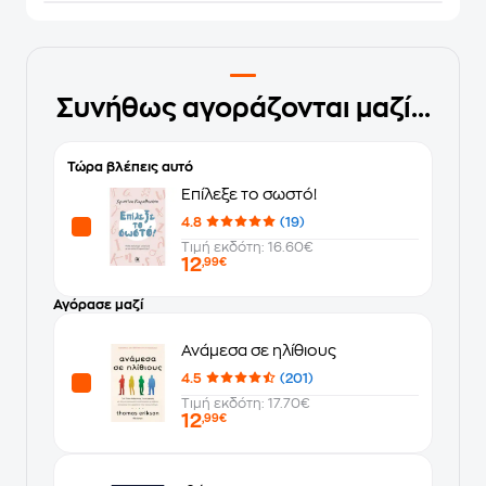
Συνήθως αγοράζονται μαζί...
Τώρα βλέπεις αυτό
Επίλεξε το σωστό!
4.8
(19)
Τιμή εκδότη: 16.60€
12
,99€
Αγόρασε μαζί
Ανάμεσα σε ηλίθιους
4.5
(201)
Τιμή εκδότη: 17.70€
12
,99€