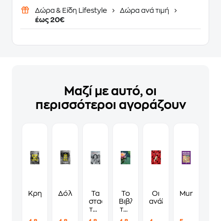
Δώρα & Είδη Lifestyle
Δώρα ανά τιμή
έως 20€
Μαζί με αυτό, οι
περισσότεροι αγοράζουν
Κρησφύγετο
Δόλωμα
Τα
Το
Οι
Murdoku
σταφύλια
Βιβλίο
ανάξιες
της
της
οργής
Αφύπνισης