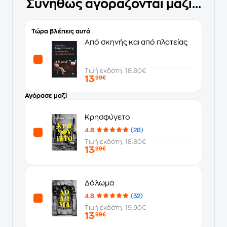
Συνήθως αγοράζονται μαζί...
Τώρα βλέπεις αυτό
Από σκηνής και από πλατείας
Τιμή εκδότη: 18.80€
13
,99€
Αγόρασε μαζί
Κρησφύγετο
4.8
(28)
Τιμή εκδότη: 18.80€
13
,99€
Δόλωμα
4.8
(32)
Τιμή εκδότη: 19.90€
13
,99€