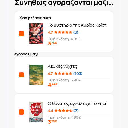
Συνήθως αγοράζονται μαζί...
Τώρα βλέπεις αυτό
Το μυστήριο της Κυρίας Κρίστι
4.7
(3)
Τιμή εκδότη: 4.99€
3
,75€
Αγόρασε μαζί
Λευκές νύχτες
4.7
(103)
Τιμή εκδότη: 5.90€
4
,44€
Ο θάνατος αγκαλιάζει το νησί
4.4
(7)
Τιμή εκδότη: 4.99€
3
,75€