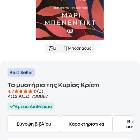
3
Απόσπασμα
Best Seller
Το μυστήριο της Κυρίας Κρίστι
4.7
(3)
ΚΩΔΙΚΟΣ:
1700887
Άμεσα Διαθέσιμο
Βιογ
Σύνοψη βιβλίου
Χαρακτηριστικά
συγγ