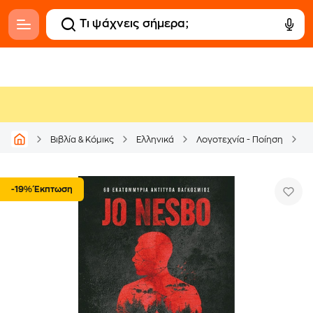
Βιβλία & Κόμικς
Ελληνικά
Λογοτεχνία - Ποίηση
Α
-19% Έκπτωση