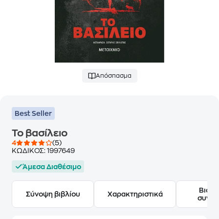
Απόσπασμα
Best Seller
Το βασίλειο
4
(5)
ΚΩΔΙΚΟΣ:
1997649
Άμεσα Διαθέσιμο
Βιογ
Σύνοψη βιβλίου
Χαρακτηριστικά
συγγ