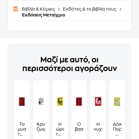
Βιβλία & Κόμικς
Εκδότες & τα βιβλία τους
Εκδόσεις Μεταίχμιο
Μαζί με αυτό, οι
περισσότεροι αγοράζουν
Το
Κρυμμένες
Η
Ο
Η
Δόκτωρ
μυστικό
ζωγραφιές
ώρα
βασιλιάς
νυχτερίδα
Πορδαλός-
των
του
Η