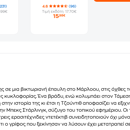
(231)
4.6
(96)
.99€
Τιμή εκδότη: 17.70€
15
,98€
ς σε μια βικτωριανή έπαυλη στο Μάρλοου, στις όχθες τ
 κυκλοφορίας. Ένα βράδυ, ενώ κολυμπάει στον Τάμεση, 
την ιστορία της κι έτσι η Τζούντιθ αποφασίζει να εξιχν
 την Μπεκς Στάρλινγκ, σύζυγο του τοπικού εφημέριου. Ο
ρεις ερασιτέχνιδες ντετέκτιβ συνειδητοποιούν όχι μόν
ι ο γρίφος που ξεκίνησαν να λύσουν έχει μετατραπεί σ