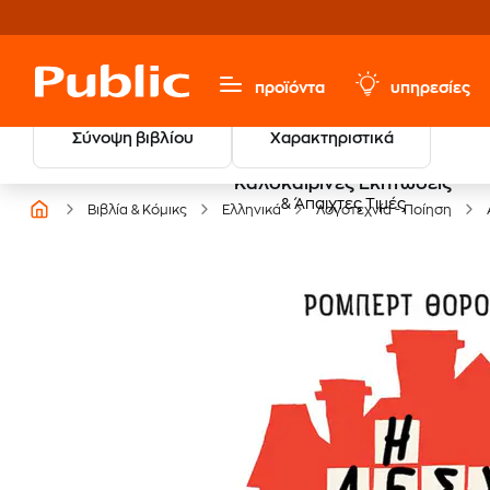
προϊόντα
υπηρεσίες
Σύνοψη βιβλίου
Χαρακτηριστικά
Καλοκαιρινές Εκπτώσεις
& Άπαιχτες Τιμές
Βιβλία & Κόμικς
Ελληνικά
Λογοτεχνία - Ποίηση