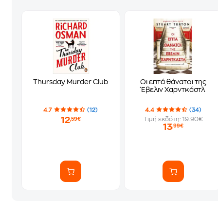
Thursday Murder Club
Οι επτά θάνατοι της
Έβελιν Χαρντκάστλ
4.7
(12)
4.4
(34)
12
Τιμή εκδότη: 19.90€
,59€
13
,99€