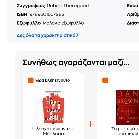
Συγγραφέας
Robert Thorogood
Εκδό
ISBN
9789601657288
Αριθ
Εξώφυλλο
Μαλακό εξώφυλλο
Διασ
Δες όλα τα χαρακτηριστικά
Συνήθως αγοράζονται μαζί...
Τώρα βλέπεις αυτό
Η λέσχη φόνων του
Το μυστικό 
Μάρλοου
μυστικών