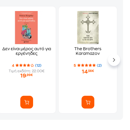
Δεν είναι μέρος αυτό για
The Brothers
εργένηδες
Karamazov
4
(12)
5
(2)
14
Τιμή εκδότη: 22.00€
,56€
19
,99€