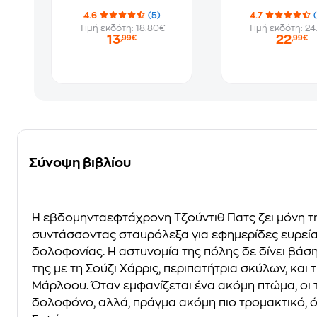
4.6
(5)
4.7
Τιμή εκδότη: 18.80€
Τιμή εκδότη: 24
13
22
,99€
,99€
Σύνοψη βιβλίου
Η εβδομηνταεφτάχρονη Τζούντιθ Πατς ζει μόνη τη
συντάσσοντας σταυρόλεξα για εφημερίδες ευρείας
δολοφονίας. Η αστυνομία της πόλης δε δίνει βάση σ
της με τη Σούζι Χάρρις, περιπατήτρια σκύλων, και
Μάρλοου. Όταν εμφανίζεται ένα ακόμη πτώμα, οι τ
δολοφόνο, αλλά, πράγμα ακόμη πιο τρομακτικό, ότ