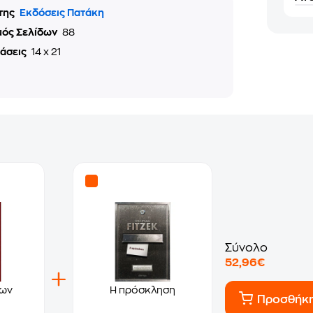
της
Εκδόσεις Πατάκη
μός Σελίδων
88
τάσεις
14 x 21
Σύνολο
52,96€
των
Η πρόσκληση
Προσθήκ