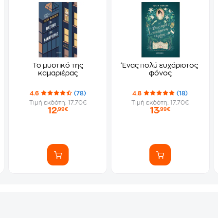
Το μυστικό της
Ένας πολύ ευχάριστος
καμαριέρας
φόνος
4.6
(78)
4.8
(18)
Τιμή εκδότη: 17.70€
Τιμή εκδότη: 17.70€
12
13
,99€
,99€