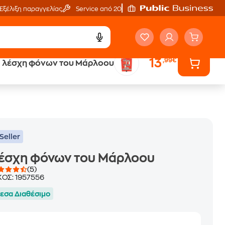
Εξέλιξη παραγγελίας
Service από 20'
13
,99€
 λέσχη φόνων του Μάρλοου
ά
Έλα στον κόσμο
των ηχητικών βιβλίων
Seller
λέσχη φόνων του Μάρλοου
(5)
ΚΟΣ:
1957556
εσα Διαθέσιμο