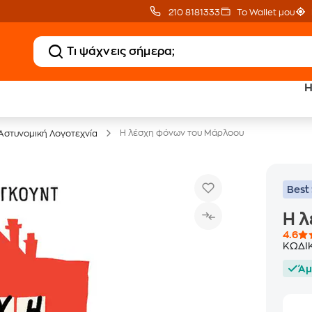
210 8181333
Το Wallet μου
Η
20 € Public επιστροφή
Δωρεάν Μεταφορικ
με Snappi
με Public+ Delivery
Η λέσχη φόνων του Μάρλοου
Αστυνομική Λογοτεχνία
Best 
Η 
4.6
ΚΩΔΙ
Άμ