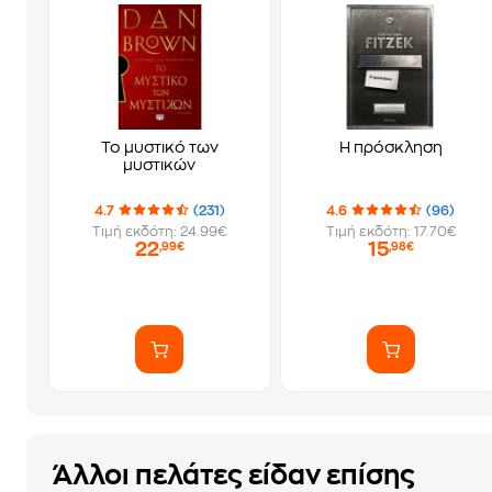
Το μυστικό των
Η πρόσκληση
μυστικών
4.7
(231)
4.6
(96)
Τιμή εκδότη: 24.99€
Τιμή εκδότη: 17.70€
22
15
,99€
,98€
Άλλοι πελάτες είδαν επίσης