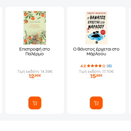
Επιστροφή στο
Ο θάνατος έρχεται στο
Παλέρμο
Μάρλοου
4.2
(6)
Τιμή εκδότη: 14.39€
Τιμή εκδότη: 17.70€
12
15
,99€
,98€