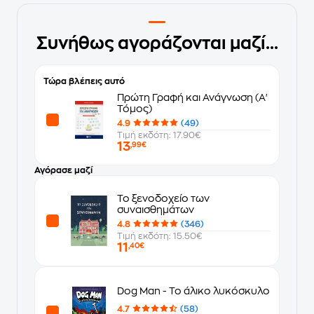
Συνήθως αγοράζονται μαζί...
Τώρα βλέπεις αυτό
Πρώτη Γραφή και Ανάγνωση (Α'
Τόμος)
4.9
(49)
Τιμή εκδότη: 17.90€
13
,99€
Αγόρασε μαζί
Το ξενοδοχείο των
συναισθημάτων
4.8
(346)
Τιμή εκδότη: 15.50€
11
,40€
Dog Man - Το άλικο λυκόσκυλο
4.7
(58)