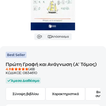
1
Απόσπασμα
Best Seller
Πρώτη Γραφή και Ανάγνωση (Α' Τόμος)
4.9
(49)
ΚΩΔΙΚΟΣ:
0834610
Άμεσα Διαθέσιμο
Βιογ
Σύνοψη βιβλίου
Χαρακτηριστικά
συγγ